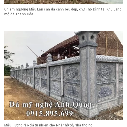
Chiêm ngưỡng Mẫu Lan can đá xanh rêu đẹp, chữ Thọ Đỉnh tại Khu Lăng
mộ đá Thanh Hóa
Mẫu Tường rào đá tự nhiên cho Nhà thờ tổ/Nhà thờ họ