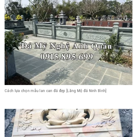
Cách lựa chọn mẫu lan can đá đẹp [Lăng Mộ đá Ninh Bình]