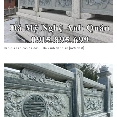
Báo giá Lan can đá đẹp – Đá xanh tự nhiên [mới nhất]