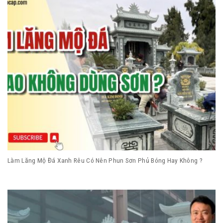
Làm Lăng Mộ Đá Xanh Rêu Có Nên Phun Sơn Phủ Bóng Hay Không ?