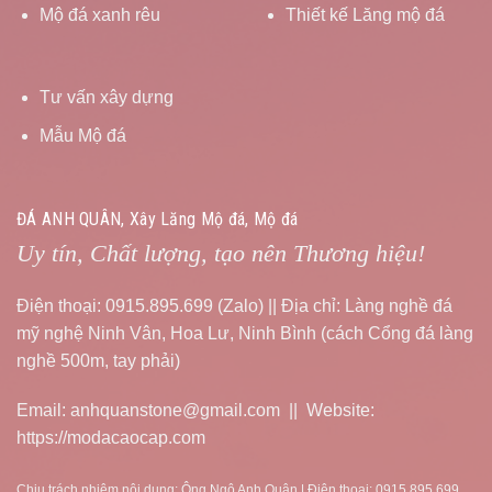
Mộ đá xanh rêu
Thiết kế Lăng mộ đá
Tư vấn xây dựng
Mẫu Mộ đá
ĐÁ ANH QUÂN, Xây Lăng Mộ đá, Mộ đá
Uy tín, Chất lượng, tạo nên Thương hiệu!
Điện thoại: 0915.895.699 (Zalo) || Địa chỉ: Làng nghề đá
mỹ nghệ Ninh Vân, Hoa Lư, Ninh Bình (cách Cổng đá làng
nghề 500m, tay phải)
Email: anhquanstone@gmail.com || Website:
https://modacaocap.com
Chịu trách nhiệm nội dung: Ông Ngô Anh Quân | Điện thoại: 0915.895.699