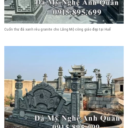
Cuốn thư đá xanh rêu granite cho Lăng Mộ công giáo đẹp tại Huế