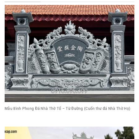
Mẫu Bình Phong Đá Nhà Thờ Tổ – Từ Đường (Cuốn thư đá Nhà Thờ Họ)