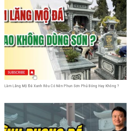
Làm Lăng Mộ Đá Xanh Rêu Có Nên Phun Sơn Phủ Bóng Hay Không ?