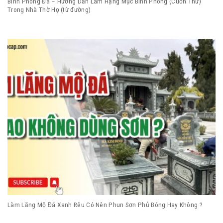
Bình Phong Đá – Hướng Dẫn Làm Hạng Mục Bình Phong (Cuốn Thư)
Trong Nhà Thờ Họ (từ đường)
Làm Lăng Mộ Đá Xanh Rêu Có Nên Phun Sơn Phủ Bóng Hay Không ?