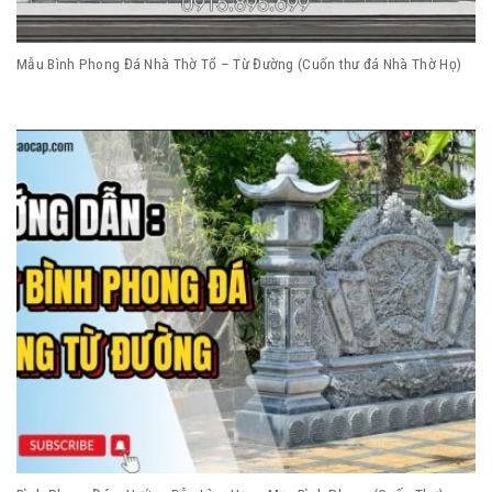
Mẫu Bình Phong Đá Nhà Thờ Tổ – Từ Đường (Cuốn thư đá Nhà Thờ Họ)