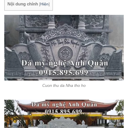
Nội dung chính
[
Hiện
]
Cuon thu da Nha tho ho