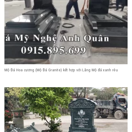
Mộ Đá Hoa cương (Mộ Đá Granite) kết hợp với Lăng Mộ đá xanh rêu