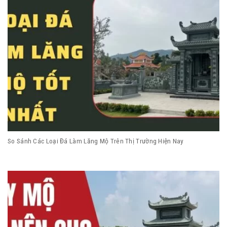
So Sánh Các Loại Đá Làm Lăng Mộ Trên Thị Trường Hiện Nay