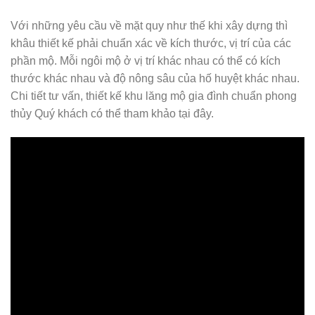
Với những yêu cầu về mặt quy như thế khi xây dựng thì
khâu thiết kế phải chuẩn xác về kích thước, vị trí của các
phần mộ. Mỗi ngôi mộ ở vị trí khác nhau có thể có kích
thước khác nhau và độ nông sâu của hố huyệt khác nhau.
Chi tiết tư vấn, thiết kế khu lăng mộ gia đình chuẩn phong
thủy Quý khách có thể tham khảo tại đây.