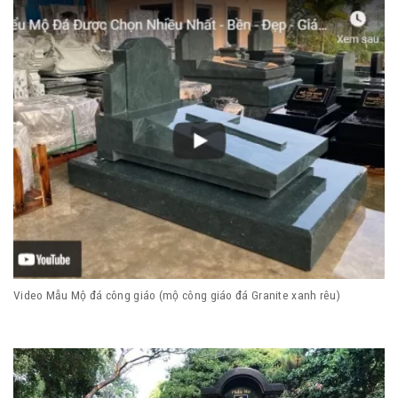
Video Mẫu Mộ đá công giáo (mộ công giáo đá Granite xanh rêu)