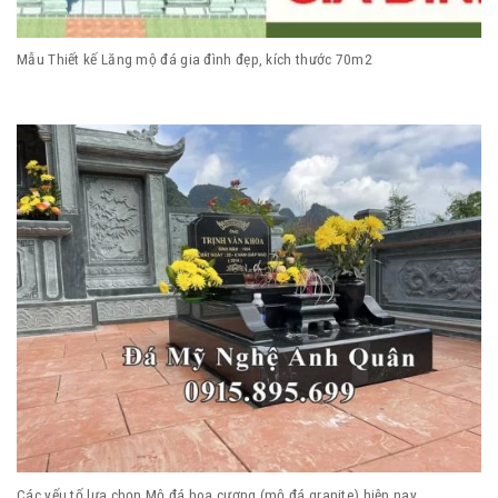
Mẫu Thiết kế Lăng mộ đá gia đình đẹp, kích thước 70m2
Các yếu tố lựa chọn Mộ đá hoa cương (mộ đá granite) hiện nay