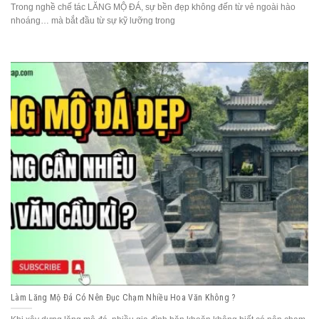
Trong nghề chế tác LĂNG MỘ ĐÁ, sự bền đẹp không đến từ vẻ ngoài hào
nhoáng… mà bắt đầu từ sự kỹ lưỡng trong
Làm Lăng Mộ Đá Có Nên Đục Chạm Nhiều Hoa Văn Không ?