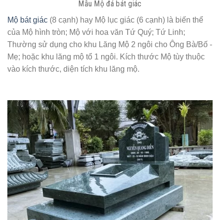
Mẫu Mộ đá bát giác
Mộ bát giác
(8 cạnh) hay Mộ lục giác (6 cạnh) là biến thể
của Mộ hình tròn; Mộ với hoa văn Tứ Quý; Tứ Linh;
Thường sử dụng cho khu Lăng Mộ 2 ngôi cho Ông Bà/Bố -
Mẹ; hoặc khu lăng mộ tổ 1 ngôi. Kích thước Mộ tùy thuộc
vào kích thước, diện tích khu lăng mộ.