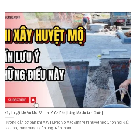
Xây Huyệt Mộ Và Một Số Lưu Ý Cơ Bản [Lăng Mộ đá Anh Quân]
Hướng dẫn cơ bản khi Xây Huyệt Mộ Xác định vị trí huyệt mộ: Chọn nơi đất
cao ráo, tránh vùng ngập úng. Nên tham