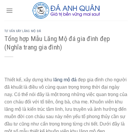
Skip
to
content
TƯ VẤN XÂY LĂNG MỘ ĐÁ
Tổng hợp Mẫu Lăng Mộ đá gia đình đẹp
(Nghĩa trang gia đình)
Thiết kế, xây dựng khu
lăng mộ đá
đẹp gia đình cho người
đã khuất là điều vô cùng quan trọng trong thời đại ngày
nay. Có thể nói đây là một trong những việc quan trọng của
con cháu đối với tổ tiên, ông bà, cha mẹ. Khuôn viên khu
lăng mộ là kiến trúc tâm linh, lưu truyền và ảnh hưởng đến
muôn đời con cháu sau này nên yếu tố phong thủy cần sự
đầu tư cũng như cẩn trọng trong từng chi tiết. Dưới đây là
một số mẫu thiết kế khuôn viên khu lăng mộ đẹp.