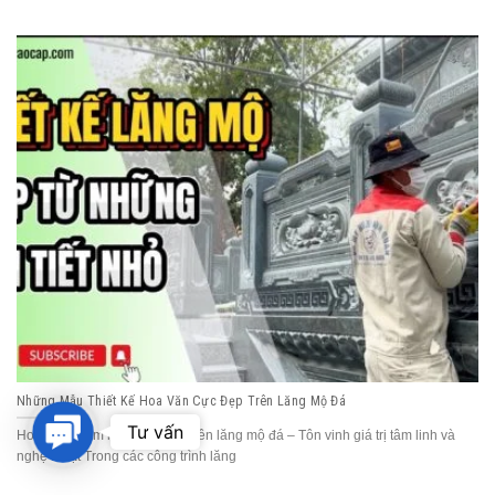
Những Mẫu Thiết Kế Hoa Văn Cực Đẹp Trên Lăng Mộ Đá
Contact
Tư vấn
Hoa văn chạm khắc tinh xảo trên lăng mộ đá – Tôn vinh giá trị tâm linh và
Us
nghệ thuật Trong các công trình lăng