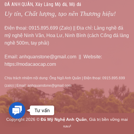
ĐÁ ANH QUÂN, Xây Lăng Mộ đá, Mộ đá
Uy tín, Chất lượng, tạo nên Thương hiệu!
Điện thoại: 0915.895.699 (Zalo) || Địa chỉ: Làng nghề đá
mỹ nghệ Ninh Vân, Hoa Lư, Ninh Bình (cách Cổng đá làng
nghề 500m, tay phải)
Email: anhquanstone@gmail.com || Website:
https://modacaocap.com
Chịu trách nhiệm nội dung: Ông Ngô Anh Quân | Điện thoại: 0915.895.699
(zalo) | Email: anhquanstone@gmail.com
Contact
Tư vấn
Us
Copyright 2026 ©
Đá Mỹ Nghệ Anh Quân
, Giá trị bền vững mai
sau!
Tư vấn, thiết kế bởi nbpage.com