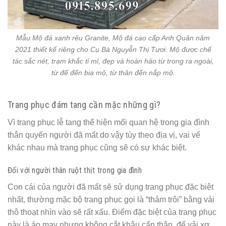
Mẫu Mộ đá xanh rêu Granite, Mộ đá cao cấp Anh Quân năm
2021 thiết kế riêng cho Cụ Bà Nguyễn Thị Tươi. Mộ được chế
tác sắc nét, trạm khắc tỉ mỉ, đẹp và hoàn hảo từ trong ra ngoài,
từ đế đến bia mộ, từ thân đến nắp mộ.
Trang phục đám tang cần mặc những gì?
Vì trang phục lễ tang thể hiện mối quan hệ trong gia đình
thân quyến người đã mất do vậy tùy theo địa vị, vai vế
khác nhau mà trang phục cũng sẽ có sự khác biệt.
Đối với người thân ruột thịt trong gia đình
Con cái của người đã mất sẽ sử dụng trang phục đặc biệt
nhất, thường mặc bộ trang phục gọi là “thảm trôi” bằng vải
thô thoạt nhìn vào sẽ rất xấu. Điểm đặc biệt của trang phục
này là áo may nhưng không cắt khâu cẩn thận, để vải xơ