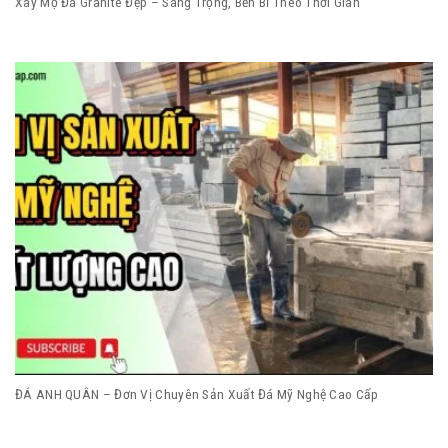
Xây Mộ Đá Granite Đẹp – Sang Trọng, Bền Bỉ Theo Thời Gian
ĐÁ ANH QUÂN – Đơn Vị Chuyên Sản Xuất Đá Mỹ Nghệ Cao Cấp