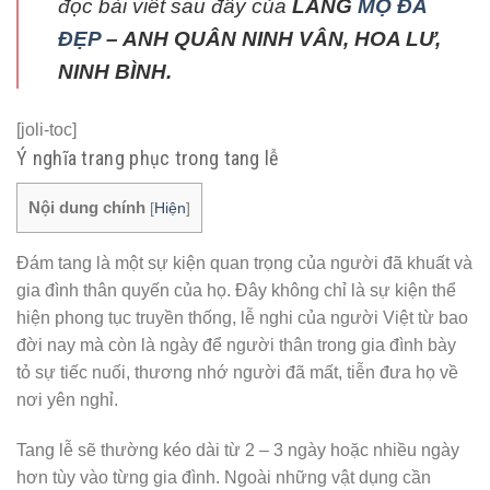
đọc bài viết sau đây của
LĂNG
MỘ ĐÁ
ĐẸP
– ANH QUÂN NINH VÂN, HOA LƯ,
NINH BÌNH.
[joli-toc]
Ý nghĩa trang phục trong tang lễ
Nội dung chính
[
Hiện
]
Đám tang là một sự kiện quan trọng của người đã khuất và
gia đình thân quyến của họ. Đây không chỉ là sự kiện thể
hiện phong tục truyền thống, lễ nghi của người Việt từ bao
đời nay mà còn là ngày để người thân trong gia đình bày
tỏ sự tiếc nuối, thương nhớ người đã mất, tiễn đưa họ về
nơi yên nghỉ.
Tang lễ sẽ thường kéo dài từ 2 – 3 ngày hoặc nhiều ngày
hơn tùy vào từng gia đình. Ngoài những vật dụng cần