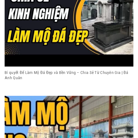
Bí quyết Để Làm Mộ Đá Đẹp và Bền Vững – Chia Sẻ Từ Chuyên Gia | Đá
Anh Quân