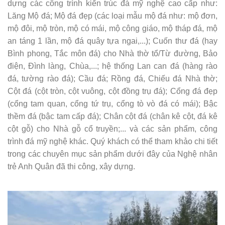
dựng các công trình kiến trúc đá mỹ nghệ cao cấp như:
Lăng Mộ đá; Mộ đá đẹp (các loại mẫu mộ đá như: mộ đơn,
mộ đôi, mộ tròn, mộ có mái, mộ công giáo, mộ tháp đá, mộ
an táng 1 lần, mộ đá quây tựa ngai,...); Cuốn thư đá (hay
Bình phong, Tắc môn đá) cho Nhà thờ tổ/Từ đường, Bảo
điện, Đình làng, Chùa,...; hệ thống Lan can đá (hàng rào
đá, tường rào đá); Cầu đá; Rồng đá, Chiếu đá Nhà thờ;
Cột đá (cột tròn, cột vuông, cột đồng trụ đá); Cổng đá đẹp
(cổng tam quan, cổng tứ trụ, cổng tò vò đá có mái); Bậc
thềm đá (bậc tam cấp đá); Chân cột đá (chân kê cột, đá kê
cột gỗ) cho Nhà gỗ cổ truyền;... và các sản phẩm, công
trình đá mỹ nghệ khác. Quý khách có thể tham khảo chi tiết
trong các chuyên mục sản phẩm dưới đây của Nghệ nhân
trẻ Anh Quân đã thi công, xây dựng.