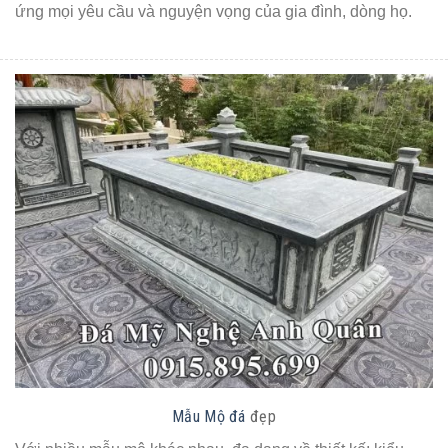
ứng mọi yêu cầu và nguyện vọng của gia đình, dòng họ.
Mẫu Mộ đá
đẹp