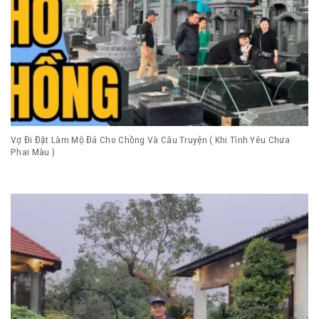
Vợ Đi Đặt Làm Mộ Đá Cho Chồng Và Câu Truyện ( Khi Tình Yêu Chưa
Phai Màu )