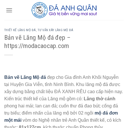
Skip
to
content
THIẾT KẾ LĂNG MỘ ĐÁ
,
TƯ VẤN XÂY LĂNG MỘ ĐÁ
Bản vẽ Lăng Mộ đá đẹp –
https://modacaocap.com
Bản vẽ Lăng Mộ đá
đẹp cho Gia đình Anh Khôi Nguyễn
tại Huyện Gia Viễn, tỉnh Ninh Bình. Khu lăng mộ đá được
xây dựng bằng chất liệu ĐÁ XANH RÊU cao cấp hiện nay.
Kiến trúc thiết kế của Lăng mộ gồm có:
Lăng thờ cánh
phong hai mái; lan can đá; cuốn thư đá đao bút; cổng đá
trụ biểu; điểm nhấn của lăng mộ bởi 02 ngôi
mộ đá đơn
một mái
vòm do Nghệ nhân trẻ Anh Quân thiết kế, có kích
thước:
81x127cm
, kích thước chuẩn Phong thủy.