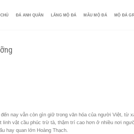
 CHỦ
ĐÁ ANH QUÂN
LĂNG MỘ ĐÁ
MẪU MỘ ĐÁ
MỘ ĐÁ G
ưỡng
 đến nay vẫn còn gìn giữ trong văn hóa của người Việt, từ 
inh vật cầu phúc trừ tà, thậm trí cao hơn ở nhiều nơi ngư
 cẩu hay quan lớn Hoàng Thạch.