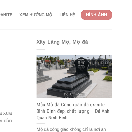
HÌNH ẢNH
RANITE
XEM HƯỚNG MỘ
LIÊN HỆ
Xây Lăng Mộ, Mộ đá
Mẫu Mộ đá Công giáo đá granite
Bình Định đẹp, chất lượng – Đá Anh
xa xưa
Quân Ninh Bình
ời dân
Mộ đá công giáo không chỉ là nơi an