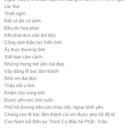
Mẫu
Mộ đá xanh rêu
Granite, Mộ đá cao cấp Anh Quân năm
2021 thiết kế riêng cho Cụ Bà Nguyễn Thị Tươi. Mộ được chế
tác sắc nét, trạm khắc tỉ mỉ, đẹp và hoàn hảo từ trong ra ngoài,
từ đế đến bia mộ, từ thân đến nắp mộ. Đây cũng là một trong
những Mẫu Mộ của NGHỆ NHÂN TRẺ ANH QUÂN NINH BÌNH
bán chạy nhất năm 2021, được đánh giá rất cao.
Văn khấn cúng Lễ Cải Cát Tại ban Sơn Thần và Thổ Thần
tại nghĩa trang nơi đặt mộ mới