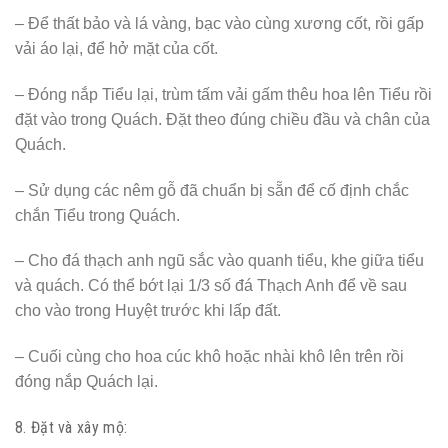
người ta phải đổ vài chai rượu có nồng độ cao vào quan
tài để tảy rửa âm khí. Sau đó, mới tiến hành lấy cốt, nhiều
khi gặp trường hợp hài cốt chưa phân hủy hết. Nếu không
có thuốc tiêu thịt thì ta phải dùng xăng đổ vào mộ và đốt
cháy thịt còn sót, sau đó phải dùng dao dóc những mảnh
thịt còn lại và đem rửa bằng nước vang hoặc mang toàn
bộ đi đến nhà tang lễ để hỏa táng).
– Mọi thứ xương phải kiểm tra cho đủ, không được phép
thiếu, có một cách mà dân gian thường sử dụng để kiểm
tra đó là : sau khi “đãi cốt” xong, người ta thường cắm một
bó hương to giữa lòng đáy huyệt, nếu làn khói quyện lại,
bay thẳng lên có nghĩa đã hết cốt, nếu làn khói tỏa xuống,
lởn vởn trong lòng huyệt có nghĩa là xương cốt của người
chết chưa hết, cần phải kiểm tra lại.
– Dùng nước Vang để lau rửa sạch xương cốt và tiểu
quách, dùng vải sạch thấm khô Cốt.