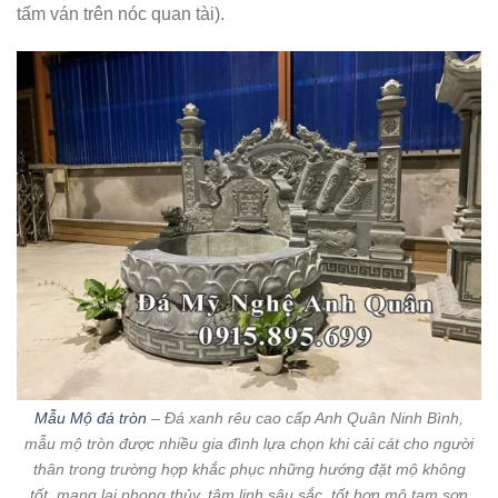
tấm ván trên nóc quan tài).
Mẫu Mộ đá tròn
– Đá xanh rêu cao cấp Anh Quân Ninh Bình,
mẫu mộ tròn được nhiều gia đình lựa chọn khi cải cát cho người
thân trong trường hợp khắc phục những hướng đặt mộ không
tốt, mang lại phong thủy, tâm linh sâu sắc, tốt hơn mộ tam sơn