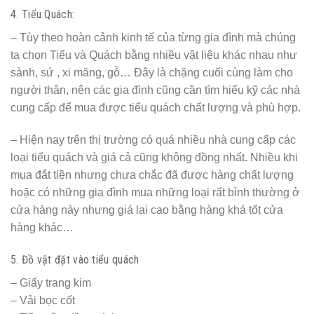
– Nam mô Bổn sư Thích Ca Mâu Ni Phật : 3 lần
– Con lạy chín phương Trời, mười phương Chư Phật,
Chư phật mười phương.
– Con kính lạy Đức Hoàng Thiên Hậu Thổ chư vị Tôn
thần.
– Con kính lạy các ngài Long Mạch, Sơn Thần, Thổ địa,
Thần linh cai quản trong xứ này.
Hôm nay là ngày……tháng…..năm…… Tín chủ (chúng)
con là:…………………….. Ngụ
tại………………………………………………
Gia đình chúng con có táng (Tên vong
………………………. húy …. hiệu ….) thọ chung ngày
(ngày mất) ở khu đất này, kính dâng lễ vật (………..) lễ nghi
các thứ.
Thiết nghĩ :
Đất có dữ có lành
Đều do họa phúc
Kết phát dựa vào âm đức