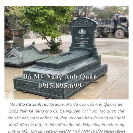
– Con lạy chín phương Trời, mười phương Chư Phật,
Chư phật mười phương.
– Con kính lạy Đức Hoàng Thiên Hậu Thổ chư vị Tôn
thần.
– Con kính lạy các ngài Long Mạch, Sơn Thần, Thổ địa,
Thần linh cai quản trong xứ này.
Hôm nay là ngày……tháng…..năm…… Tín chủ (chúng)
con là:…………………….. Ngụ
tại………………………………………………
Chúng con cùng toàn thể gia quyến tuân theo nghi lễ sắn
sửa hương hoa lễ vật dâng bầy lên trước án, kính mời chư
vị Tôn Thần lai lâm chiếu giám.
Tình cớ chỉ vì gia đình chúng con có ngôi mộ của (đọc tên
và địa chỉ của người quá cố) táng tại xứ này, nay muốn cải
táng bốc mộ vì vậy chúng con kính cáo đấng thần linh, Thổ
Công, Thổ Phủ Long Mạch, tiền Chu Tước, hậu Huyền Vũ,
tả Thanh Long, hữu Bạch Hổ và liệt vị Tôn Thần cai quản