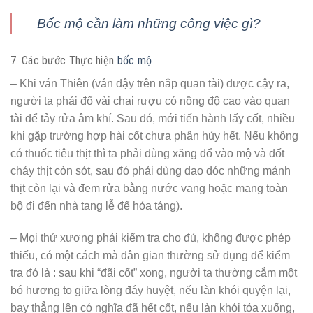
cung cấp để mua được tiểu quách chất lượng và phù hợp.
– Hiện nay trên thị trường có quá nhiều nhà cung cấp các
loại tiểu quách và giá cả cũng không đồng nhất. Nhiều khi
mua đắt tiền nhưng chưa chắc đã được hàng chất lượng
hoặc có những gia đình mua những loại rất bình thường ở
cửa hàng này nhưng giá lại cao bằng hàng khá tốt cửa
hàng khác…
5. Đồ vật đặt vào tiểu quách
– Giấy trang kim
– Vải bọc cốt
– Tiền cổ – đồng trinh
– Thất bảo
– Hoa cúc khô, hoặc hoa nhài khô
– Vải bọc tiểu
– Ngũ vị hương
– Đá thạch anh trắng trải dưới mộ, đá thạch anh ngũ sắc