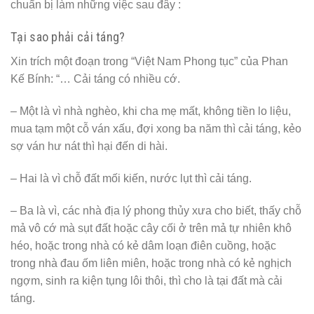
chuẩn bị làm những việc sau đây :
Tại sao phải cải táng?
Xin trích một đoạn trong “Việt Nam Phong tục” của Phan
Kế Bính: “… Cải táng có nhiều cớ.
– Một là vì nhà nghèo, khi cha mẹ mất, không tiền lo liệu,
mua tạm một cỗ ván xấu, đợi xong ba năm thì cải táng, kẻo
sợ ván hư nát thì hại đến di hài.
– Hai là vì chỗ đất mối kiến, nước lụt thì cải táng.
– Ba là vì, các nhà địa lý phong thủy xưa cho biết, thấy chỗ
mả vô cớ mà sụt đất hoặc cây cối ở trên mả tự nhiên khô
héo, hoặc trong nhà có kẻ dâm loạn điên cuồng, hoặc
trong nhà đau ốm liên miên, hoặc trong nhà có kẻ nghịch
ngợm, sinh ra kiện tụng lôi thôi, thì cho là tại đất mà cải
táng.