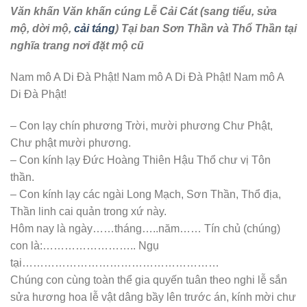
…..thôn….. Hiển khảo (hoặc hiển tỷ)
………………………………………mộ tiền.
Than rằng:
Thương xót cha (hay mẹ) xưa, vắng xa trần thế.
Thác về, sống gửi, đất ba thước phải vùi chôn.
Phách lạc hồn bay, hình trăm năm khó gìn để.
Lúc trước việc nhà bối rối, đặt để còn chưa hợp hướng
phương.
Tới nay, tìm đất tốt lành, sửa sang lại, cầu an hình thể.
Rày thân: Phần mộ dời xong, lễ Ngu kính tế.
Hồn thiêng xin hưởng, nguyện cầu vĩnh viễn âm phần.
Phúc để di lưu, phù hộ vững bền miêu duệ.
Nam mô A Di Đà Phật! Nam mô A Di Đà Phật! Nam mô A
Di Đà Phật!