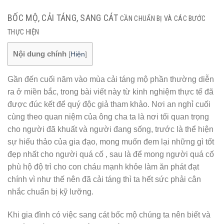
BỐC MỘ, CẢI TÁNG, SANG CÁT
CẦN CHUẨN BỊ VÀ CÁC BƯỚC
THỰC HIỆN
Nội dung chính
[
Hiện
]
Gần đến cuối năm vào mùa cải táng mộ phần thường diễn
ra ở miền bắc, trong bài viết này từ kinh nghiệm thực tế đã
được đúc kết để quý độc giả tham khảo. Nơi an nghỉ cuối
cùng theo quan niệm của ông cha ta là nơi tối quan trọng
cho người đã khuất và người đang sống, trước là thể hiện
sự hiếu thảo của gia đạo, mong muốn đem lại những gì tốt
đẹp nhất cho người quá cố , sau là để mong người quá cố
phù hộ độ trì cho con cháu mạnh khỏe làm ăn phát đạt
chính vì như thế nên đã cải táng thì ta hết sức phải cân
nhắc chuẩn bị kỹ lưỡng.
Khi gia đình có việc sang cát bốc mộ chúng ta nên biết và