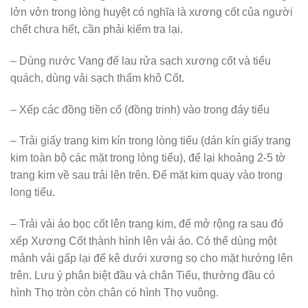
chèn quanh tiểu và trải một ít xuống mộ
– Tiền vàng âm phủ, tiền lẻ mới hiện tại.
6. Đồ dùng, vật dụng khác
Chuẩn bị bạt che, đèn “ánh sáng” 1 miếng vải đỏ, chậu rửa
xương rượu khăn lau ni nông trải để xương rổ to đun
nhiều nước vang “ngũ vị hương”…tùy hoàn cảnh và địa
phương (nếu các mộ chưa tiêu hết mà để lâu năm rồi phải
bốc nên chuẩn bị thuốc dã thịt để khỏi phải dóc thịt thuốc
có bán tại các nhà tang lễ, ngày nay nếu lỡ bốc lên rồi mà
thịt chưa tiêu hết người ta thường đưa đến nhà tang lễ để
hỏa táng lấy cốt về táng).
Bốc mộ cần làm những công việc gì?
7. Các bước Thực hiện
bốc mộ
– Khi ván Thiên (ván đậy trên nắp quan tài) được cậy ra,