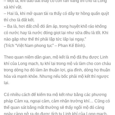
– Một là, khi đào đất thấy có con rắn vàng thì cho là Long
xà khí vật.
– Hai là, khi mở quan tài ra thấy có dây tơ hồng quấn quýt
thì cho là đất kết.
– Ba là, hơi đất chỗ đó ấm áp, trong huyệt khô ráo không
có nước hay là nước đóng giọt lại như sữa đều là tốt. Khi
nào gặp như thế thì phải lập tức lấp lại ngay.”
(Trích “Việt Nam phong tục” – Phan Kế Bính).
Theo quan niệm dân gian, mộ kết là mộ đã thụ được Linh
khí của Long mạch, tụ khí lại trong mộ và làm cho con cháu
trong dòng họ đó làm ăn thuận lợi, gia đình, dòng họ thuận
hòa và mạnh khỏe. Nhưng nếu bốc phải mộ kết thì ngược
lại.
Có nhiều cách để kiểm tra mộ kết như bằng các phương
pháp Cảm xạ, ngoại cảm, cảm nhận trường khí… Cũng có
thể quan sát bằng mắt thường sẽ thấy ngôi mộ đó càng
ngày càng nở ra do được tích tụ Linh khí của Long mạch,