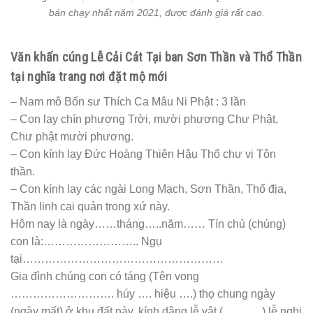
ở nghĩa trang này. Thiết nghĩ các ngài tuân chỉ Ngọc
Hoàng thượng đế chấn giữ một phương tiều trừ tà tinh ác
quỷ, phù hộ muôn dân, hun đúc thần phong linh khí, đức
lớn công cao, nhân từ hiếu sinh.
Nay xin thương xót tín chủ chúng con giáng lâm trước án
thụ hưởng lễ vật và cho phép gia quyến chúng con bốc mộ
của vong linh (tên người đã khuất) vào
giờ….ngày…..tháng…..năm…..
Tín chủ thành tâm bái tạ Minh Thần, xin phù hộ cho công
việc cải cát được tốt đẹp.
Lòng thành kính cẩn, lễ bạc tâm thành, lượng cả xét soi,
cúi xin chứng giám!