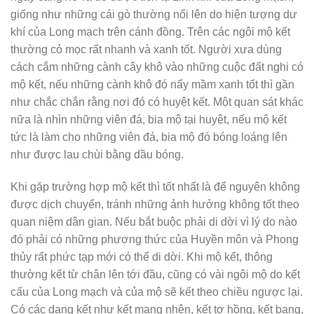
giống như những cái gò thường nổi lên do hiện tượng dư
khí của Long mạch trên cánh đồng. Trên các ngôi mộ kết
thường cỏ mọc rất nhanh và xanh tốt. Người xưa dùng
cách cắm những cành cây khô vào những cuộc đất nghi có
mộ kết, nếu những cành khô đó nẩy mầm xanh tốt thì gần
như chắc chắn rằng nơi đó có huyệt kết. Một quan sát khác
nữa là nhìn những viên đá, bia mộ tại huyệt, nếu mộ kết
tức là làm cho những viên đá, bia mộ đó bóng loáng lên
như được lau chùi bằng dầu bóng.
Khi gặp trường hợp mộ kết thì tốt nhất là để nguyên không
được dịch chuyển, tránh những ảnh hưởng không tốt theo
quan niệm dân gian. Nếu bắt buộc phải di dời vì lý do nào
đó phải có những phương thức của Huyền môn và Phong
thủy rất phức tạp mới có thể di dời. Khi mộ kết, thông
thường kết từ chân lên tới đầu, cũng có vài ngôi mộ do kết
cấu của Long mạch và của mộ sẽ kết theo chiều ngược lại.
Có các dạng kết như kết mạng nhện, kết tơ hồng, kết bang,