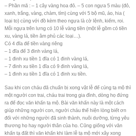
– Sử dụng các nêm gỗ đã chuẩn bị sẵn để cố định chắc
chắn Tiểu trong Quách.
– Cho đá thạch anh ngũ sắc vào quanh tiểu, khe giữa tiểu
và quách. Có thể bớt lại 1/3 số đá Thạch Anh để về sau
cho vào trong Huyệt trước khi lấp đất.
– Cuối cùng cho hoa cúc khô hoặc nhài khô lên trên rồi
đóng nắp Quách lại.
8. Đặt và xây mộ:
Đến giờ tốt thì ta đem chôn tại khu huyệt mộ mới sau khi
hoàn thành thường thì sẽ tiến hành xây mộ, làm lễ tạ mộ
và hàn long mạch
9.Lễ tạ mộ mới xây:
Cũng quan trọng như những thủ tục truyền thống khác của