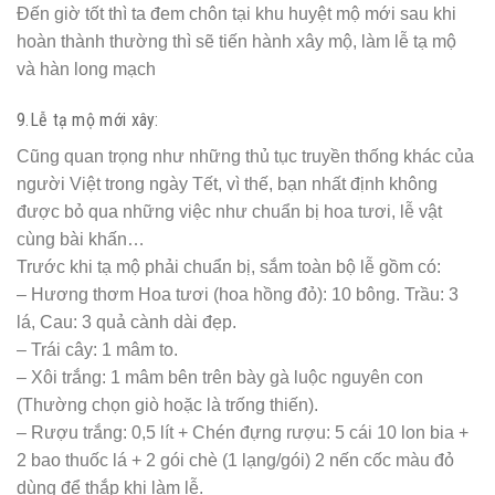
– Xếp các đồng tiền cổ (đồng trinh) vào trong đáy tiểu
– Trải giấy trang kim kín trong lòng tiểu (dán kín giấy trang
kim toàn bộ các mặt trong lòng tiểu), để lại khoảng 2-5 tờ
trang kim về sau trải lên trên. Để mặt kim quay vào trong
long tiểu.
– Trải vải áo bọc cốt lên trang kim, để mở rộng ra sau đó
xếp Xương Cốt thành hình lên vải áo. Có thể dùng một
mảnh vải gấp lại để kê dưới xương sọ cho mặt hướng lên
trên. Lưu ý phân biệt đầu và chân Tiểu, thường đầu có
hình Thọ tròn còn chân có hình Thọ vuông.
– Để thất bảo và lá vàng, bạc vào cùng xương cốt, rồi gấp
vải áo lại, để hở mặt của cốt.
– Đóng nắp Tiểu lại, trùm tấm vải gấm thêu hoa lên Tiểu rồi
đặt vào trong Quách. Đặt theo đúng chiều đầu và chân của
Quách.