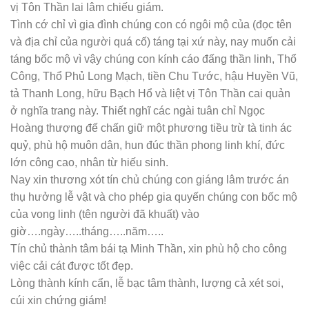
Văn khấn Văn khấn cúng Lễ Cải Cát (sang tiểu, sửa
mộ, dời mộ,
cải táng
) Tại ban Sơn Thần và Thổ Thần tại
nghĩa trang nơi đặt mộ cũ
Nam mô A Di Đà Phật! Nam mô A Di Đà Phật! Nam mô A
Di Đà Phật!