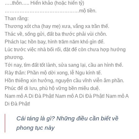
ngựa và 1000 vàng hoa màu đỏ, giấy tiền vàng bạc, trầu
cau, rượu, thuốc, đèn nến, gạo muối. Nhiều nhà còn cúng
thên Tam sên (trứng vịt luộc + Thịt lơn luộc và một nhúm
tôm khô bóc vỏ), xôi, gà trống luộc nguyên con …
Văn khấn cúng Lễ Cải Cát (sang tiểu, sửa mộ, dời mộ)
tại gia:
Nam mô A Di Đà Phật! Nam mô A Di Đà Phật! Nam mô A
Di Đà Phật!
– Con kính lạy chín phương Trời, mười phương Chư Phật,
Chư phật mười phương.
– Con kính lạy Đức Đương cảnh Thành hoàng chư vị Đại
vương.
– Con kính lạy ngài Đông trù Tư mệnh Táo phủ Thần
quân.
– Con kính lạy chư gia tiên Cao Tằng Tổ Khảo, Cao Tằng
Tổ tỷ.
Hôm nay là ngày….tháng…..năm…, tại tỉnh…..huyện…..xã