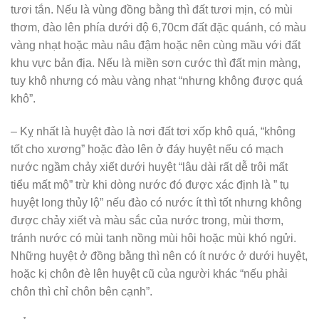
tươi tắn. Nếu là vùng đồng bằng thì đất tươi mịn, có mùi
thơm, đào lên phía dưới độ 6,70cm đất đặc quánh, có màu
vàng nhạt hoặc màu nâu đậm hoặc nên cùng mầu với đất
khu vực bản địa. Nếu là miền sơn cước thì đất mịn màng,
tuy khô nhưng có màu vàng nhạt “nhưng không được quá
khô”.
– Kỵ nhất là huyệt đào là nơi đất tơi xốp khô quá, “không
tốt cho xương” hoặc đào lên ở đáy huyệt nếu có mạch
nước ngầm chảy xiết dưới huyệt “lâu dài rất dễ trôi mất
tiểu mất mộ” trừ khi dòng nước đó được xác định là ” tụ
huyệt long thủy lộ” nếu đào có nước ít thì tốt nhưng không
được chảy xiết và màu sắc của nước trong, mùi thơm,
tránh nước có mùi tanh nồng mùi hôi hoặc mùi khó ngửi.
Những huyệt ở đồng bằng thì nên có ít nước ở dưới huyệt,
hoặc kị chôn đè lên huyệt cũ của người khác “nếu phải
chôn thì chỉ chôn bên cạnh”.