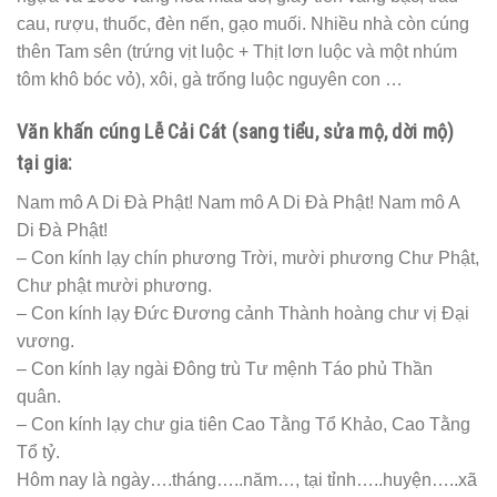
3. Lễ cúng bốc mộ, cải táng.
Trước khi tiến hành bốc mộ , người nhà phải có làm một
cái lễ tại gia tiên để trình báo Tổ tiên, phải có văn khấn
trước khi bốc mộ. Tại nơi bốc hài cốt ngoài nghĩa trang
cũng phải có một cái lễ trình Quan Thần Linh sở tại. Thông
thường là một bộ đồ Quan Thần Linh ( Áo , mũ , ủng ),