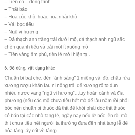
Cũng nhờ thần lực hiển linh
Ấy thực thường tình
Xiết bao cảm cách.
Những mong mồ yên mả đẹp.
Vậy dâng lễ bạc tâm thành
Nhờ ơn đại đức
Thấu nỗi u tình
Khiến cho vong linh
Được yên nơi chín suối
Phù hộ dương trần con cháu nội, ngoại bình yên.
Chúng con lễ bạc tâm thành cúi xin được phù hộ độ trì
Con Nam mô Bổn sư Thích Ca Mâu Ni Phật : 3 lần
4. Tiểu Quách:
– Tùy theo hoàn cảnh kinh tế của từng gia đình mà chúng
ta chọn Tiểu và Quách bằng nhiều vật liệu khác nhau như
sành, sứ , xi măng, gỗ… Đây là chặng cuối cùng làm cho
người thân, nên các gia đình cũng cần tìm hiểu kỹ các nhà