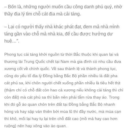
– Bốn là, những người muốn cầu công danh phú quý, nhờ
thầy địa lý tìm chỗ cát địa mà cải táng.
– Lại có người thấy nhà khác phát đạt, đem mả nhà mình
táng gần vào chỗ mả nhà kia, để cầu được hưởng dư
huệ…”.
Phong tục cải táng khởi nguồn từ thời Bắc thuộc khi quan lại và
thương lái Trung Quốc chết tại Nam mà gia đình có nhu cầu đưa
xương cốt về chính quốc. Về sau thành lệ và thành phong tục,
cũng do yếu tố địa lý Đồng bằng Bắc Bộ phần nhiều là đất pha
cát phù sa, khi chôn người chết xuống phần nhiều là tiêu hết thịt
(thậm chí có chỗ đất còn hao cả xương nếu không cải táng thì chỉ
còn đất) mà cát phù sa thì bẩn nên phải tắm rửa thay áo. Trong
khi đó gỗ áo quan chôn trên đất tại Đồng bằng Bắc Bộ nhanh
hỏng và hay sập ván thiên bởi mùa lũ thì đầy nước, mà mùa cạn
thì khô, mối lại hay tụ lại trên chỗ đất cao (mồ mả hay cao hơn
ruộng) nên hay xông vào áo quan.