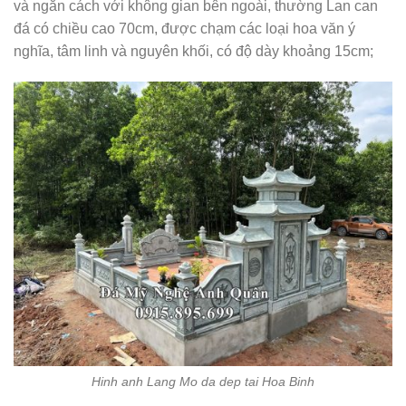
và ngăn cách với không gian bên ngoài, thường Lan can
đá có chiều cao 70cm, được chạm các loại hoa văn ý
nghĩa, tâm linh và nguyên khối, có độ dày khoảng 15cm;
Hinh anh Lang Mo da dep tai Hoa Binh