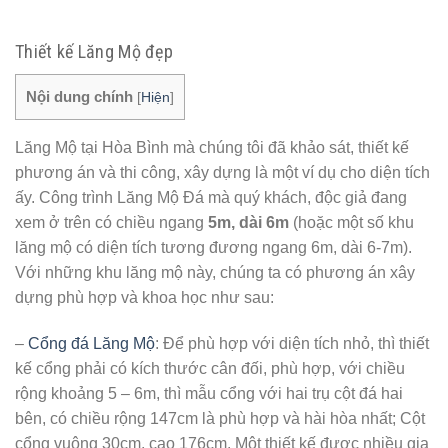
Thiết kế Lăng Mộ đẹp
Nội dung chính
[
Hiện
]
Lăng Mộ tại Hòa Bình mà chúng tôi đã khảo sát, thiết kế
phương án và thi công, xây dựng là một ví dụ cho diện tích
ấy. Công trình Lăng Mộ Đá mà quý khách, độc giả đang
xem ở trên có chiều ngang
5m, dài 6m
(hoặc một số khu
lăng mộ có diện tích tương đương ngang 6m, dài 6-7m).
Với những khu lăng mộ này, chúng ta có phương án xây
dựng phù hợp và khoa học như sau:
–
Cổng đá Lăng Mộ
: Để phù hợp với diện tích nhỏ, thì thiết
kế cổng phải có kích thước cân đối, phù hợp, với chiều
rộng khoảng 5 – 6m, thì mẫu cổng với hai trụ cột đá hai
bên, có chiều rộng 147cm là phù hợp và hài hòa nhất; Cột
cổng vuông 30cm, cao 176cm. Một thiết kế được nhiều gia