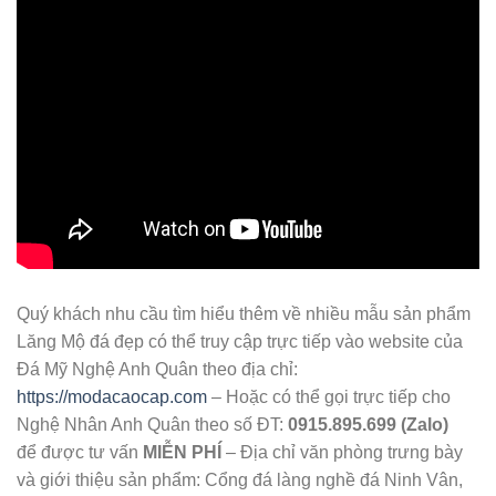
Quý khách nhu cầu tìm hiểu thêm về nhiều mẫu sản phẩm
Lăng Mộ đá đẹp có thể truy cập trực tiếp vào website của
Đá Mỹ Nghệ Anh Quân theo địa chỉ:
https://modacaocap.com
– Hoặc có thể gọi trực tiếp cho
Nghệ Nhân Anh Quân theo số ĐT:
0915.895.699 (Zalo)
để được tư vấn
MIỄN PHÍ
– Địa chỉ văn phòng trưng bày
và giới thiệu sản phẩm: Cổng đá làng nghề đá Ninh Vân,