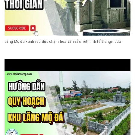
Lăng Mộ đá xanh rêu đục chạm hoa văn sắc nét, tinh tế #langmoda