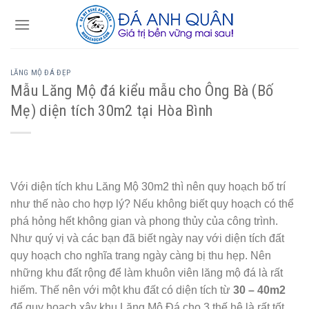
Skip
to
content
LĂNG MỘ ĐÁ ĐẸP
Mẫu Lăng Mộ đá kiểu mẫu cho Ông Bà (Bố
Mẹ) diện tích 30m2 tại Hòa Bình
Với diện tích khu Lăng Mộ 30m2 thì nên quy hoạch bố trí
như thế nào cho hợp lý? Nếu không biết quy hoạch có thể
phá hỏng hết không gian và phong thủy của công trình.
Như quý vị và các bạn đã biết ngày nay với diện tích đất
quy hoạch cho nghĩa trang ngày càng bị thu hẹp. Nên
những khu đất rộng để làm khuôn viên lăng mộ đá là rất
hiếm. Thế nên với một khu đất có diện tích từ
30 – 40m2
để quy hoạch xây khu Lăng Mộ Đá cho 3 thế hệ là rất tốt.