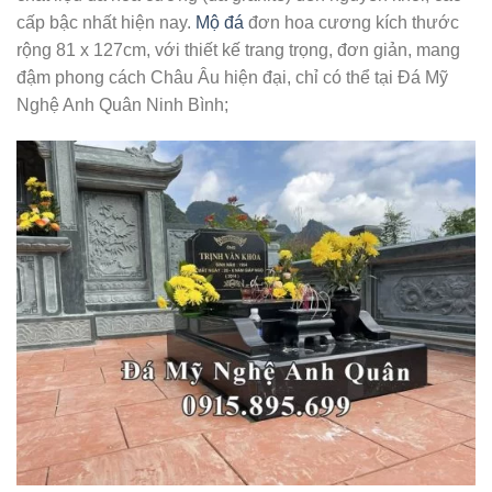
cấp bậc nhất hiện nay.
Mộ đá
đơn hoa cương kích thước
rộng 81 x 127cm, với thiết kế trang trọng, đơn giản, mang
đậm phong cách Châu Âu hiện đại, chỉ có thể tại Đá Mỹ
Nghệ Anh Quân Ninh Bình;