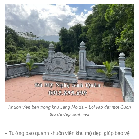
Khuon vien ben trong khu Lang Mo da – Loi vao dat mot Cuon
thu da dep xanh reu
– Tường bao quanh khuôn viên khu mộ đẹp, giúp bảo vệ