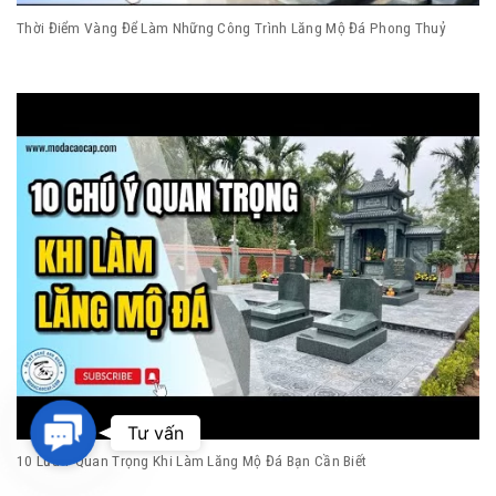
Thời Điểm Vàng Để Làm Những Công Trình Lăng Mộ Đá Phong Thuỷ
Contact
Tư vấn
Us
10 Lưu Ý Quan Trọng Khi Làm Lăng Mộ Đá Bạn Cần Biết