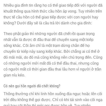
Nhiều gia đình tin rằng họ có thể giao tiếp đối với người đã
khuất thông qua hình thức cầu hồn áp vong. Tuy nhiên trên
thực tế cầu hồn có thể giao tiếp được với con người hay
không? Dưới đây sẽ là câu trả lời dành cho gia đình:
Theo phật giáo thì những người đã chết rồi quan trọng
nhất vẫn là được đi đầu thai để chuyển sang một kiếp
sống khác. Cõi âm chỉ là một trạm dừng chân để họ
chuyển từ kiếp này sang kiếp khác. Bởi chẳng ai có thể ở
đó mãi mãi, do đó mà cũng không nên chú trọng đến. Cũng
có những người mới mất đã có thể đầu thai, nhưng cũng
có người mất có thời gian đầu thai lâu hơn vì người ở trần
gian níu kéo.
Có nên gọi hồn người đã chết không?
Thông thường chỉ khi linh hồn xuống địa ngục hoặc lên cõi
trời đều không thể gọi được. Chỉ có khi tái sinh vào cõi ngạ
quỷ hay cõi thần thì mới gọi được hồn về. Tuy nhiên