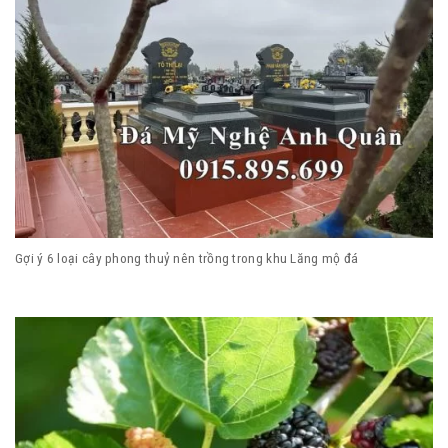
Gợi ý 6 loại cây phong thuỷ nên trồng trong khu Lăng mộ đá