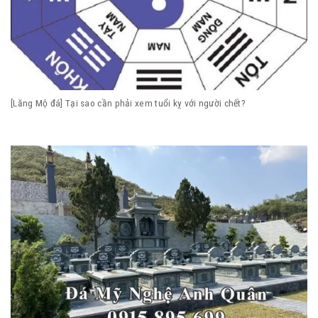
[Lăng Mộ đá] Tại sao cần phải xem tuổi kỵ với người chết?