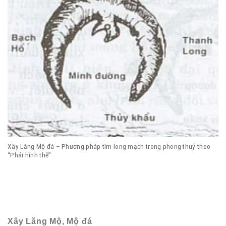
Xây Lăng Mộ đá – Phương pháp tìm long mạch trong phong thuỷ theo
“Phái hình thế”
Xây Lăng Mộ, Mộ đá