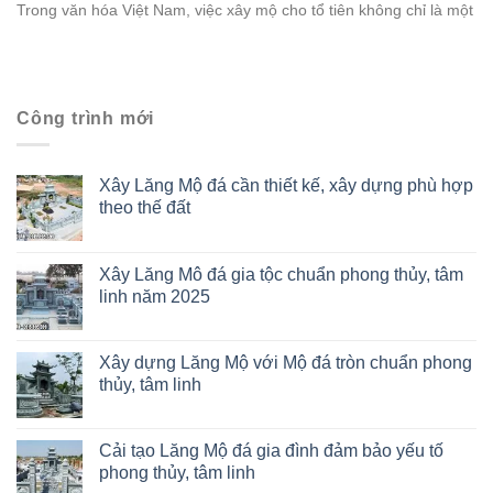
Trong văn hóa Việt Nam, việc xây mộ cho tổ tiên không chỉ là một
Công trình mới
Xây Lăng Mộ đá cần thiết kế, xây dựng phù hợp
theo thế đất
Xây Lăng Mô đá gia tộc chuẩn phong thủy, tâm
linh năm 2025
Xây dựng Lăng Mộ với Mộ đá tròn chuẩn phong
thủy, tâm linh
Cải tạo Lăng Mộ đá gia đình đảm bảo yếu tố
phong thủy, tâm linh