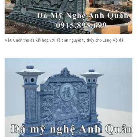
Mẫu Cuốn thư đá kết hợp với Hồ bán nguyệt tụ thủy cho Lăng Mộ đá