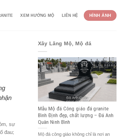
HÌNH ẢNH
RANITE
XEM HƯỚNG MỘ
LIÊN HỆ
Xây Lăng Mộ, Mộ đá
̀ng
phận
Mẫu Mộ đá Công giáo đá granite
Bình Định đẹp, chất lượng – Đá Anh
Quân Ninh Bình
óm, sự
hổ đau;
Mộ đá công giáo không chỉ là nơi an