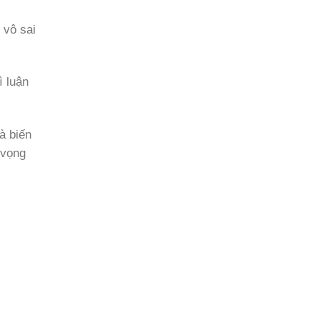
g vô sai
̀ luận
à biến
 vọng