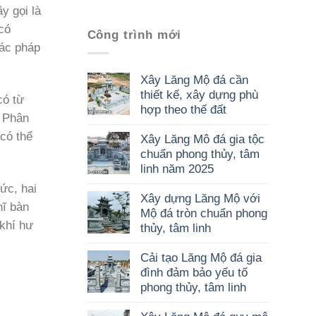
y gọi là
có
Công trình mới
các pháp
Xây Lăng Mộ đá cần
thiết kế, xây dựng phù
ó từ
hợp theo thế đất
? Phân
có thể
Xây Lăng Mô đá gia tộc
chuẩn phong thủy, tâm
linh năm 2025
hức, hai
Xây dựng Lăng Mộ với
ĩ bàn
Mộ đá tròn chuẩn phong
khí hư
thủy, tâm linh
Cải tạo Lăng Mộ đá gia
đình đảm bảo yếu tố
phong thủy, tâm linh