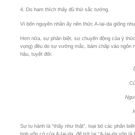
4. Do ham thích thấy đủ thứ sắc tướng.
Vì bốn nguyên nhân ấy nên thức A-lại-da giống n
Hơn nữa, sự phân biệt, sự chuyển động của ý thức
vọng) đều do sự vướng mắc, bám chấp vào ngôn ngữ 
hậu, tuyệt đối:
Cu
Ngư
N
Sự tu hành là “thấy như thật”, loại bỏ các phân biẹ
tịnh vốn có của A-lại-da, để trở lại “A-lại-da vốn la