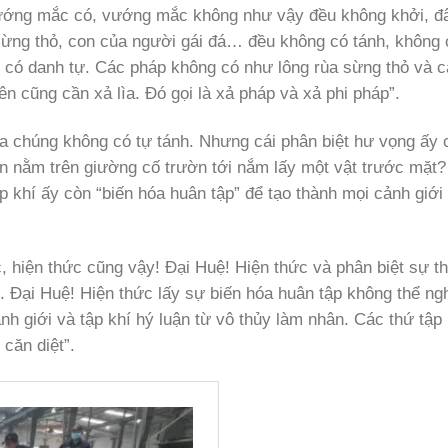
vướng mắc có, vướng mắc không như vậy đều không khởi, đâ
̀ sừng thỏ, con của người gái đá… đều không có tánh, không 
́i có danh tự. Các pháp không có như lông rùa sừng thỏ và 
ên cũng cần xả lìa. Đó gọi là xả pháp và xả phi pháp”.
 ra chúng không có tự tánh. Nhưng cái phân biệt hư vọng ấy c
n nằm trên giường cố trườn tới nắm lấy một vật trước mặt
ập khí ấy còn “biến hóa huân tập” để tạo thành mọi cảnh giới 
 hiện thức cũng vậy! Đại Huệ! Hiện thức và phân biệt sự t
ại Huệ! Hiện thức lấy sự biến hóa huân tập không thể ngh
nh giới và tập khí hý luận từ vô thủy làm nhân. Các thứ tập 
 căn diệt”.