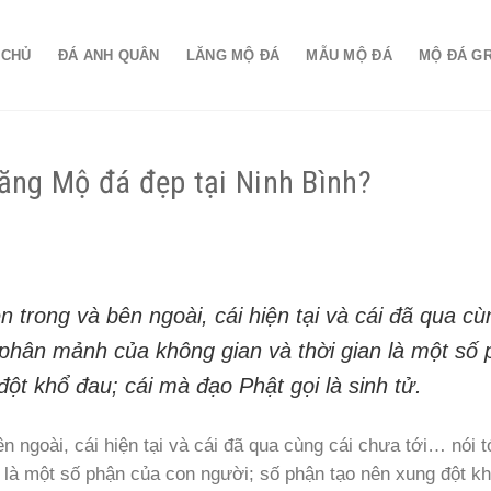
 CHỦ
ĐÁ ANH QUÂN
LĂNG MỘ ĐÁ
MẪU MỘ ĐÁ
MỘ ĐÁ G
Lăng Mộ đá đẹp tại Ninh Bình?
n trong và bên ngoài, cái hiện tại và cái đã qua cu
̀ phân mảnh của không gian và thời gian là một số 
̂t khổ đau; cái mà đạo Phật gọi là sinh tử.
n ngoài, cái hiện tại và cái đã qua cùng cái chưa tới… nói t
là một số phận của con người; số phận tạo nên xung đột k