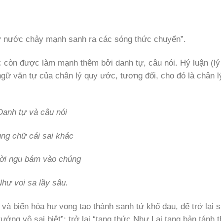
hư nước chảy mạnh sanh ra các sóng thức chuyển”.
 còn được làm mạnh thêm bởi danh tự, câu nói. Hý luận (lý
văn tự của chân lý quy ước, tương đối, cho đó là chân lý
Danh tự và câu nói
̀ng chữ cái sai khác
ời ngu bám vào chúng
hư voi sa lầy sâu.
̂t và biến hóa hư vọng tạo thành sanh tử khổ đau, để trở lại
̀ tướng vô sai biệt”; trở lại “tạng thức Như Lai tạng bản tánh