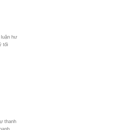
 luận hư
 tối
 sự thanh
 thanh