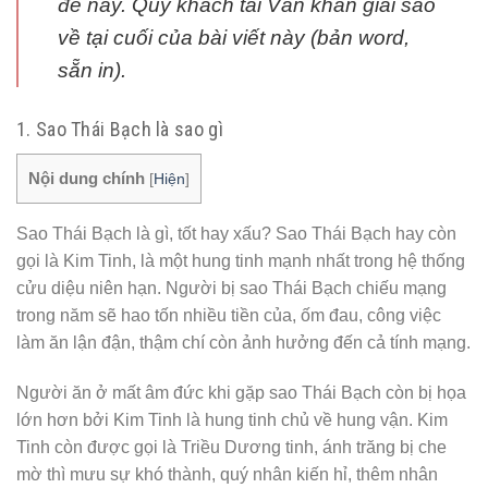
đề này. Quý khách tải Văn khấn giải sao
về tại cuối của bài viết này (bản word,
sẵn in).
1. Sao Thái Bạch là sao gì
Nội dung chính
[
Hiện
]
Sao Thái Bạch là gì, tốt hay xấu? Sao Thái Bạch hay còn
gọi là Kim Tinh, là một hung tinh mạnh nhất trong hệ thống
cửu diệu niên hạn. Người bị sao Thái Bạch chiếu mạng
trong năm sẽ hao tốn nhiều tiền của, ốm đau, công việc
làm ăn lận đận, thậm chí còn ảnh hưởng đến cả tính mạng.
Người ăn ở mất âm đức khi gặp sao Thái Bạch còn bị họa
lớn hơn bởi Kim Tinh là hung tinh chủ về hung vận. Kim
Tinh còn được gọi là Triều Dương tinh, ánh trăng bị che
mờ thì mưu sự khó thành, quý nhân kiến hỉ, thêm nhân