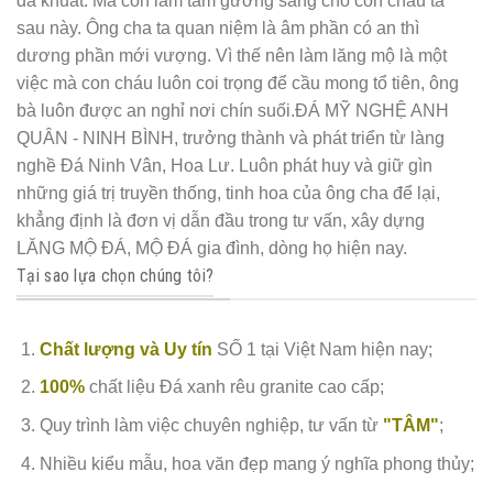
đã khuất. Mà còn làm tấm gương sáng cho con cháu ta
sau này. Ông cha ta quan niệm là âm phần có an thì
dương phần mới vượng. Vì thế nên làm lăng mộ là một
việc mà con cháu luôn coi trọng để cầu mong tổ tiên, ông
bà luôn được an nghỉ nơi chín suối.ĐÁ MỸ NGHỆ ANH
QUÂN - NINH BÌNH, trưởng thành và phát triển từ làng
nghề Đá Ninh Vân, Hoa Lư. Luôn phát huy và giữ gìn
những giá trị truyền thống, tinh hoa của ông cha để lại,
khẳng định là đơn vị dẫn đầu trong tư vấn, xây dựng
LĂNG MỘ ĐÁ, MỘ ĐÁ gia đình, dòng họ hiện nay.
Tại sao lựa chọn chúng tôi?
Chất lượng và Uy tín
SỐ 1 tại Việt Nam hiện nay;
100%
chất liệu Đá xanh rêu granite cao cấp;
Quy trình làm việc chuyên nghiệp, tư vấn từ
"TÂM"
;
Nhiều kiểu mẫu, hoa văn đẹp mang ý nghĩa phong thủy;