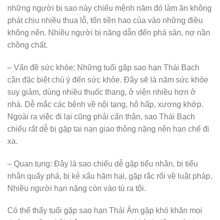
những người bị sao này chiếu mệnh năm đó làm ăn không
phát chịu nhiều thua lỗ, tốn tiền hao của vào những điều
không nên. Nhiều người bị năng dẫn đến phá sản, nợ nần
chồng chất.
– Vấn đề sức khỏe: Những tuổi gặp sao hạn Thái Bạch
cần đặc biệt chú ý đến sức khỏe. Đây sẽ là năm sức khỏe
suy giảm, dùng nhiều thuốc thang, ở viện nhiều hơn ở
nhà. Dễ mắc các bệnh về nội tạng, hô hấp, xương khớp.
Ngoài ra việc đi lại cũng phải cẩn thận, sao Thái Bạch
chiếu rất dễ bị gặp tai nạn giao thông nặng nên hạn chế đi
xa.
– Quan tụng: Đây là sao chiếu dễ gặp tiểu nhân, bị tiểu
nhân quấy phá, bị kẻ xấu hãm hại, gặp rắc rối về luật pháp.
Nhiều người hạn nặng còn vào tù ra tội.
Có thể thấy tuổi gặp sao hạn Thái Âm gặp khó khăn mọi