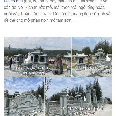
Mộ có mái
(hai, ba, năm, bẩy mái), số mái thường tỉ lệ và
cân đối với kích thước mộ, mái theo mái ngói ống hoặc
ngói vẩy, hoặc băm nhám. Mộ có mái mang tính cổ kính và
bề thế cho mộ phần hơn mộ tam sơn,....