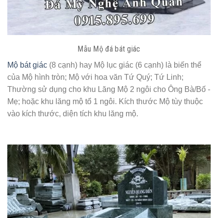
Mẫu Mộ đá bát giác
Mộ bát giác
(8 cạnh) hay Mộ lục giác (6 cạnh) là biến thể
của Mộ hình tròn; Mộ với hoa văn Tứ Quý; Tứ Linh;
Thường sử dụng cho khu Lăng Mộ 2 ngôi cho Ông Bà/Bố -
Mẹ; hoặc khu lăng mộ tổ 1 ngôi. Kích thước Mộ tùy thuộc
vào kích thước, diện tích khu lăng mộ.