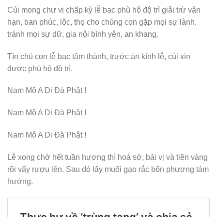
Cúi mong chư vị chấp kỳ lễ bạc phù hộ độ trì giải trừ vận
hạn, ban phúc, lộc, thọ cho chúng con gặp mọi sự lành,
tránh mọi sự dữ, gia nội bình yên, an khang.
Tín chủ con lễ bạc tâm thành, trước án kính lễ, cúi xin
được phù hộ độ trì.
Nam Mô A Di Đà Phật !
Nam Mô A Di Đà Phật !
Nam Mô A Di Đà Phật !
Lễ xong chờ hết tuần hương thì hoá sớ, bài vị và tiền vàng
rồi vẩy rượu lên. Sau đó lấy muối gạo rắc bốn phương tám
hướng.