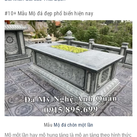
#10+ Mẫu Mộ đá đẹp phổ biến hiện nay
Mẫu
Mộ đá chôn một lần
Mộ một lần hay mộ hung táng là mộ an táng theo hình thức