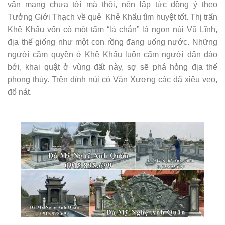
vận mạng chưa tới mà thôi, nên lập tức đồng ý theo
Tưởng Giới Thạch về quê Khê Khẩu tìm huyệt tốt. Thị trấn
Khê Khẩu vốn có một tấm “lá chắn” là ngọn núi Vũ Lĩnh,
địa thế giống như một con rồng đang uống nước. Những
người cầm quyền ở Khê Khẩu luôn cấm người dân đào
bới, khai quật ở vùng đất này, sợ sẽ phá hỏng địa thế
phong thủy. Trên đỉnh núi có Văn Xương các đã xiêu vẹo,
đổ nát.