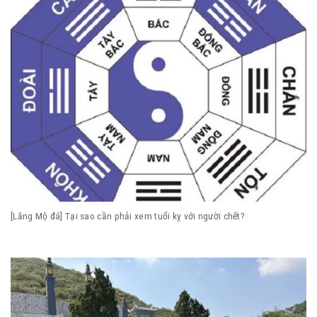
[Lăng Mộ đá] Tại sao cần phải xem tuổi kỵ với người chết?