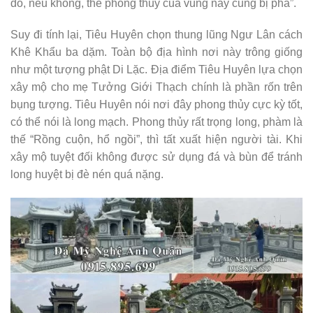
đổ, nếu không, thế phong thủy của vùng này cũng bị phá”.
Suy đi tính lại, Tiêu Huyên chọn thung lũng Ngư Lân cách
Khê Khẩu ba dặm. Toàn bộ địa hình nơi này trông giống
như một tượng phật Di Lặc. Địa điểm Tiêu Huyên lựa chọn
xây mộ cho mẹ Tưởng Giới Thạch chính là phần rốn trên
bụng tượng. Tiêu Huyên nói nơi đây phong thủy cực kỳ tốt,
có thể nói là long mạch. Phong thủy rất trọng long, phàm là
thế “Rồng cuộn, hổ ngồi”, thì tất xuất hiện người tài. Khi
xây mộ tuyệt đối không được sử dụng đá và bùn để tránh
long huyệt bị đè nén quá nặng.