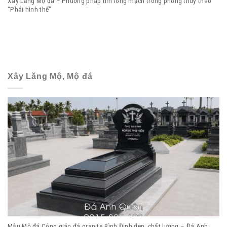
Xây Lăng Mộ đá – Phương pháp tìm long mạch trong phong thuỷ theo
“Phái hình thế”
Xây Lăng Mộ, Mộ đá
Mẫu Mộ đá Công giáo đá granite Bình Định đẹp, chất lượng – Đá Anh