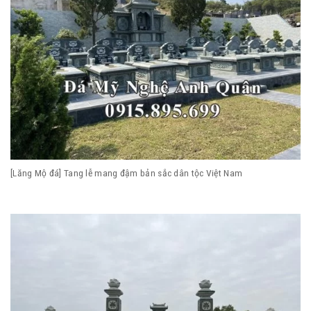
[Lăng Mộ đá] Tang lễ mang đậm bản sắc dân tộc Việt Nam