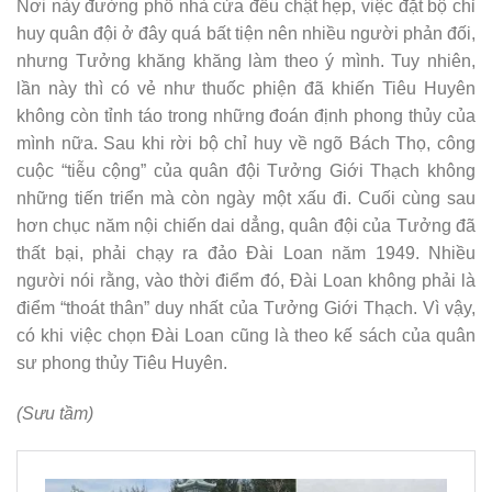
Nơi này đường phố nhà cửa đều chật hẹp, việc đặt bộ chỉ
huy quân đội ở đây quá bất tiện nên nhiều người phản đối,
nhưng Tưởng khăng khăng làm theo ý mình. Tuy nhiên,
lần này thì có vẻ như thuốc phiện đã khiến Tiêu Huyên
không còn tỉnh táo trong những đoán định phong thủy của
mình nữa. Sau khi rời bộ chỉ huy về ngõ Bách Thọ, công
cuộc “tiễu cộng” của quân đội Tưởng Giới Thạch không
những tiến triển mà còn ngày một xấu đi. Cuối cùng sau
hơn chục năm nội chiến dai dẳng, quân đội của Tưởng đã
thất bại, phải chạy ra đảo Đài Loan năm 1949. Nhiều
người nói rằng, vào thời điểm đó, Đài Loan không phải là
điểm “thoát thân” duy nhất của Tưởng Giới Thạch. Vì vậy,
có khi việc chọn Đài Loan cũng là theo kế sách của quân
sư phong thủy Tiêu Huyên.
(Sưu tầm)