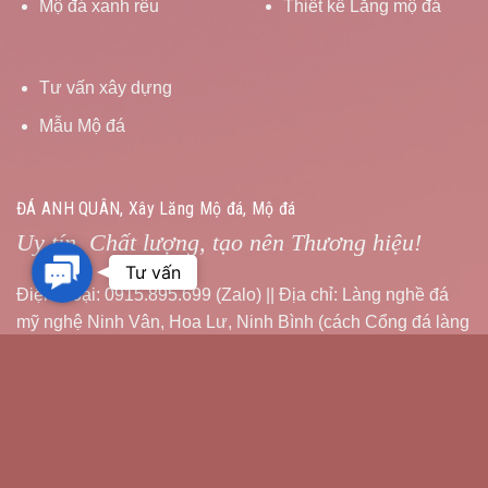
Mộ đá xanh rêu
Thiết kế Lăng mộ đá
Tư vấn xây dựng
Mẫu Mộ đá
ĐÁ ANH QUÂN, Xây Lăng Mộ đá, Mộ đá
Uy tín, Chất lượng, tạo nên Thương hiệu!
Contact
Tư vấn
Us
Điện thoại: 0915.895.699 (Zalo) || Địa chỉ: Làng nghề đá
mỹ nghệ Ninh Vân, Hoa Lư, Ninh Bình (cách Cổng đá làng
nghề 500m, tay phải)
Email: anhquanstone@gmail.com || Website:
https://modacaocap.com
Chịu trách nhiệm nội dung: Ông Ngô Anh Quân | Điện thoại: 0915.895.699