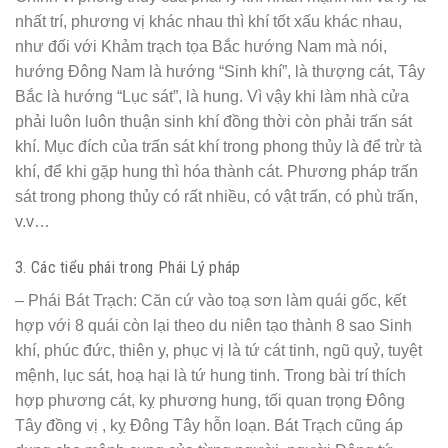
nhất trí, phương vị khác nhau thì khí tốt xấu khác nhau,
như đối với Khảm trạch tọa Bắc hướng Nam mà nói,
hướng Đông Nam là hướng “Sinh khí”, là thượng cát, Tây
Bắc là hướng “Lục sát”, là hung. Vì vậy khi làm nhà cửa
phải luôn luôn thuận sinh khí đồng thời còn phải trấn sát
khí. Mục đích của trấn sát khí trong phong thủy là để trừ tà
khí, để khi gặp hung thì hóa thành cát. Phương pháp trấn
sát trong phong thủy có rất nhiều, có vật trấn, có phù trấn,
v.v…
3. Các tiểu phái trong Phái Lý pháp
– Phái Bát Trạch: Căn cứ vào toạ sơn làm quái gốc, kết
hợp với 8 quái còn lại theo du niên tạo thành 8 sao Sinh
khí, phúc đức, thiên y, phục vị là tứ cát tinh, ngũ quỷ, tuyệt
mệnh, lục sát, hoạ hại là tứ hung tinh. Trong bài trí thích
hợp phương cát, kỵ phương hung, tối quan trọng Đông
Tây đồng vị , kỵ Đông Tây hỗn loạn. Bát Trạch cũng áp