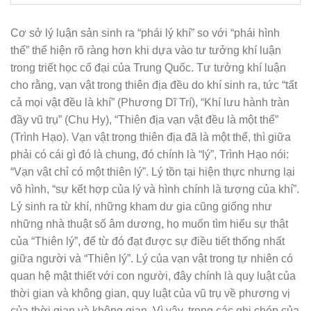
Cơ sở lý luận sản sinh ra “phái lý khí” so với “phái hình
thế” thể hiện rõ ràng hơn khi dựa vào tư tưởng khí luận
trong triết học cổ đại của Trung Quốc. Tư tưởng khí luận
cho rằng, vạn vật trong thiên địa đều do khí sinh ra, tức “tất
cả mọi vật đều là khí” (Phương Dĩ Trí), “Khí lưu hành tràn
đầy vũ trụ” (Chu Hy), “Thiên địa vạn vật đều là một thể”
(Trình Hạo). Vạn vật trong thiên địa đã là một thể, thì giữa
phải có cái gì đó là chung, đó chính là “lý”, Trình Hạo nói:
“Vạn vật chỉ có một thiên lý”. Lý tồn tại hiện thực nhưng lại
vô hình, “sự kết hợp của lý và hình chính là tượng của khí”.
Lý sinh ra từ khí, những kham dư gia cũng giống như
những nhà thuật số âm dương, họ muốn tìm hiểu sự thật
của “Thiên lý”, để từ đó đạt được sự điều tiết thống nhất
giữa người và “Thiên lý”. Lý của vạn vật trong tự nhiên có
quan hệ mật thiết với con người, đây chính là quy luật của
thời gian và không gian, quy luật của vũ trụ về phương vị
của thời gian và không gian. Vì vậy, trong các ghi chép của