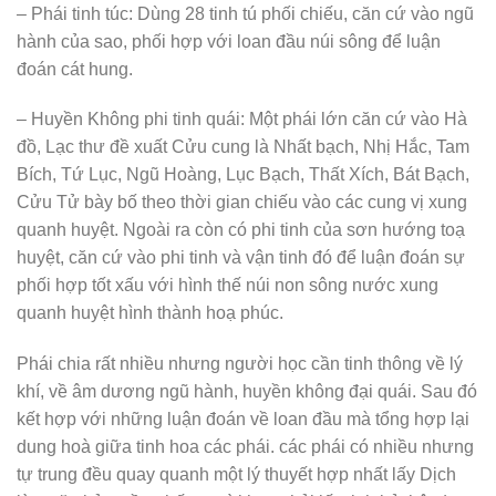
– Phái tinh túc: Dùng 28 tinh tú phối chiếu, căn cứ vào ngũ
hành của sao, phối hợp với loan đầu núi sông để luận
đoán cát hung.
– Huyền Không phi tinh quái: Một phái lớn căn cứ vào Hà
đồ, Lạc thư đề xuất Cửu cung là Nhất bạch, Nhị Hắc, Tam
Bích, Tứ Lục, Ngũ Hoàng, Lục Bạch, Thất Xích, Bát Bạch,
Cửu Tử bày bố theo thời gian chiếu vào các cung vị xung
quanh huyệt. Ngoài ra còn có phi tinh của sơn hướng toạ
huyệt, căn cứ vào phi tinh và vận tinh đó để luận đoán sự
phối hợp tốt xấu với hình thế núi non sông nước xung
quanh huyệt hình thành hoạ phúc.
Phái chia rất nhiều nhưng người học cần tinh thông về lý
khí, về âm dương ngũ hành, huyền không đại quái. Sau đó
kết hợp với những luận đoán về loan đầu mà tổng hợp lại
dung hoà giữa tinh hoa các phái. các phái có nhiều nhưng
tự trung đều quay quanh một lý thuyết hợp nhất lấy Dịch