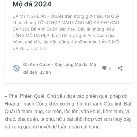
– Phái Phiên Quái: Chủ yếu dựa vào phiên quái pháp do
Hoàng Thạch Công khởi xướng, hìnhh thành Cửu tinh Bát
Quái là tham lang, cự môn, lộc tồn, văn khúc, liêm trinh, vũ
khúc, phá quân, tả phụ, hữu bật phối hợp với sơn thuỷ bày
bố xung quanh huyệt để luận đoán cát hung.