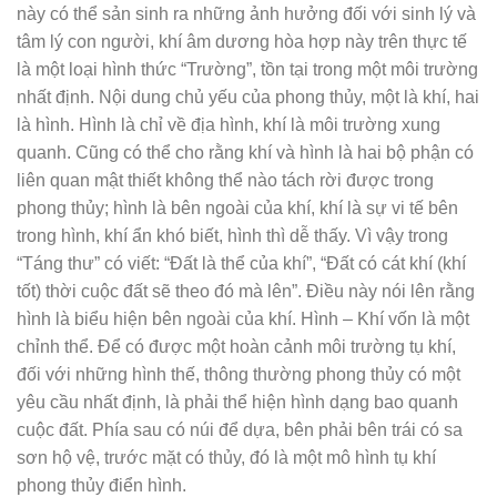
này có thể sản sinh ra những ảnh hưởng đối với sinh lý và
tâm lý con người, khí âm dương hòa hợp này trên thực tế
là một loại hình thức “Trường”, tồn tại trong một môi trường
nhất định. Nội dung chủ yếu của phong thủy, một là khí, hai
là hình. Hình là chỉ về địa hình, khí là môi trường xung
quanh. Cũng có thể cho rằng khí và hình là hai bộ phận có
liên quan mật thiết không thể nào tách rời được trong
phong thủy; hình là bên ngoài của khí, khí là sự vi tế bên
trong hình, khí ẩn khó biết, hình thì dễ thấy. Vì vậy trong
“Táng thư” có viết: “Đất là thể của khí”, “Đất có cát khí (khí
tốt) thời cuộc đất sẽ theo đó mà lên”. Điều này nói lên rằng
hình là biểu hiện bên ngoài của khí. Hình – Khí vốn là một
chỉnh thể. Để có được một hoàn cảnh môi trường tụ khí,
đối với những hình thế, thông thường phong thủy có một
yêu cầu nhất định, là phải thể hiện hình dạng bao quanh
cuộc đất. Phía sau có núi để dựa, bên phải bên trái có sa
sơn hộ vệ, trước mặt có thủy, đó là một mô hình tụ khí
phong thủy điển hình.