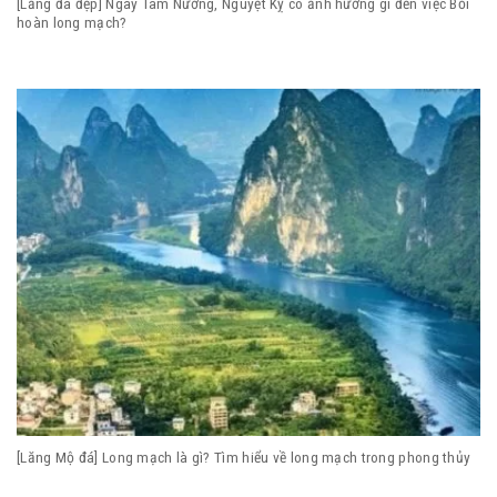
[Lăng đá đẹp] Ngày Tam Nương, Nguyệt Kỵ có ảnh hưởng gì đến việc Bồi
hoàn long mạch?
[Lăng Mộ đá] Long mạch là gì? Tìm hiểu về long mạch trong phong thủy