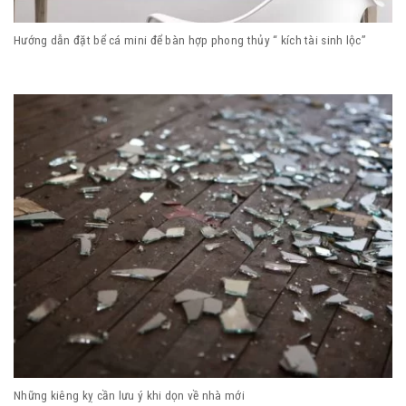
Hướng dẫn đặt bể cá mini để bàn hợp phong thủy “ kích tài sinh lộc”
Những kiêng kỵ cần lưu ý khi dọn về nhà mới