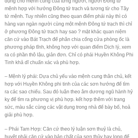
dụng cho mệnh cung của từng người, người Đông tứ
mệnh hợp với hướng Đông tứ trạch và tương từ cho Tây
tứ mệnh. Tuy nhiên cũng theo quan điểm phái này thì có
hàng vạn ngàn người cùng một mệnh Đông tứ trạch thì chỉ
ở phương Đông tứ trach hay sao ? mặt khác quan niệm
căn cứ vào Bát Trạch để phân chia cổng cửa phòng ốc là
phương pháp tĩnh, không hợp với quan điểm Dịch lý, xem
ra có phần thô lậu, giản đơn. Chỉ có phái Huyền Không Phi
Tinh khả dĩ chuẩn xác và phù hợp.
– Mệnh lý phái: Dựa chủ yếu vào mệnh cung thân chủ, kết
hợp với Huyền Không phi tinh của các sơn hướng để tìm
ra các sao chiếu. Sau đó luận theo âm dương ngũ hành hỷ
kỵ để tìm ra phương vị phù hợp. kết hợp thêm với trang
sức, màu sắc cùng các vật dụng trong nhà để bày bố, hoả
giải phù hợp.
– Phái Tam Hợp: Căn cứ theo lý luận sơn thuỷ là chủ,
huyệt phải căn cứ vào bản chất của sơn thủy hay long để