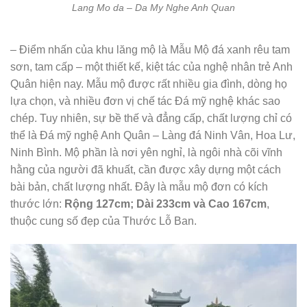
Lang Mo da – Da My Nghe Anh Quan
– Điểm nhấn của khu lăng mộ là Mẫu Mộ đá xanh rêu tam
sơn, tam cấp – một thiết kế, kiệt tác của nghệ nhân trẻ Anh
Quân hiện nay. Mẫu mộ được rất nhiều gia đình, dòng họ
lựa chọn, và nhiều đơn vị chế tác Đá mỹ nghệ khác sao
chép. Tuy nhiên, sự bề thế và đẳng cấp, chất lượng chỉ có
thể là Đá mỹ nghệ Anh Quân – Làng đá Ninh Vân, Hoa Lư,
Ninh Bình. Mộ phần là nơi yên nghỉ, là ngôi nhà cõi vĩnh
hằng của người đã khuất, cần được xây dựng một cách
bài bản, chất lượng nhất. Đây là mẫu mộ đơn có kích
thước lớn:
Rộng 127cm; Dài 233cm và Cao 167cm
,
thuộc cung số đẹp của Thước Lỗ Ban.