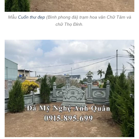
Mẫu
Cuốn thư đẹp
(Bình phong đá) trạm hoa văn Chữ Tâm và
chữ Thọ Đỉnh.