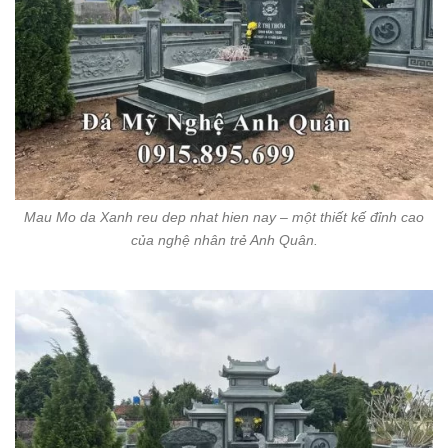
Mau Mo da Xanh reu dep nhat hien nay – một thiết kế đỉnh cao
của nghệ nhân trẻ Anh Quân.