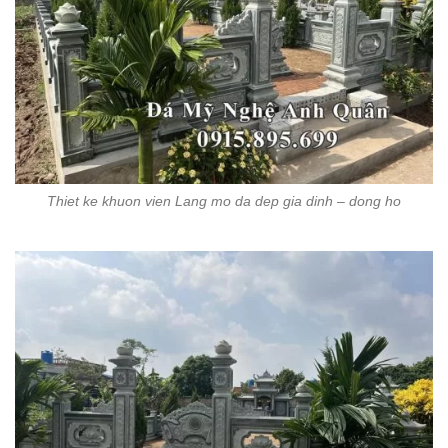
Thiet ke khuon vien Lang mo da dep gia dinh – dong ho