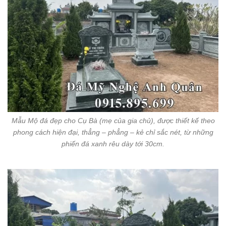
Mẫu Mộ đá đẹp cho Cụ Bà (mẹ của gia chủ), được thiết kế theo
phong cách hiện đại, thẳng – phẳng – kẻ chỉ sắc nét, từ những
phiến đá xanh rêu dày tới 30cm.