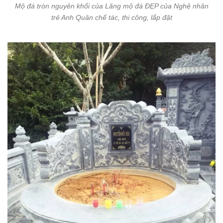
Mộ đá tròn nguyên khối của Lăng mộ đá ĐẸP của Nghệ nhân
trẻ Anh Quân chế tác, thi công, lắp đặt