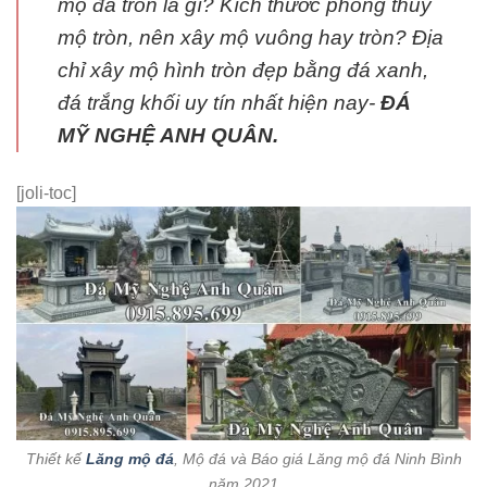
mộ đá tròn là gì? Kích thước phong thuỷ
mộ tròn, nên xây mộ vuông hay tròn? Địa
chỉ xây mộ hình tròn đẹp bằng đá xanh,
đá trắng khối uy tín nhất hiện nay-
ĐÁ
MỸ NGHỆ ANH QUÂN.
[joli-toc]
Thiết kế
Lăng mộ đá
, Mộ đá và Báo giá Lăng mộ đá Ninh Bình
năm 2021