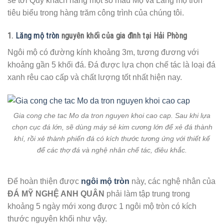
sẻ tới Quý khách hàng một số mẫu Mộ và Lăng mộ tròn
tiêu biểu trong hàng trăm công trình của chúng tôi.
1.
Lăng mộ tròn
nguyên khối của gia đình tại Hải Phòng
Ngôi mộ có đường kính khoảng 3m, tương đương với
khoảng gần 5 khối đá. Đá được lựa chọn chế tác là loại đá
xanh rêu cao cấp và chất lượng tốt nhất hiện nay.
Gia cong che tac Mo da tron nguyen khoi cao cap. Sau khi lựa
chọn cục đá lớn, sẽ dùng máy sẻ kim cương lớn để xẻ đá thành
khí, rồi xẻ thành phiến đá có kích thước tương ứng với thiết kế
để các thợ đá và nghệ nhân chế tác, điêu khắc.
Để hoàn thiện được
ngôi mộ tròn
này, các nghệ nhân của
ĐÁ MỸ NGHỆ ANH QUÂN
phải làm tập trung trong
khoảng 5 ngày mới xong được 1 ngôi mộ tròn có kích
thước nguyên khối như vậy.