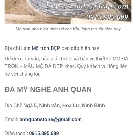
Mo tron pho bien nhat tai cac Khu lang mo da hien nay
Địa chỉ Làm
Mộ tròn ĐẸP
cao cấp hiện nay
Để được tư vấn, báo giá chi tiết và bản vẽ thiết kế MỘ ĐÁ
TRÒN – MẪU MỘ ĐÁ ĐẸP khác. Quý khách vui lòng liên
hệ với chúng tôi:
ĐÁ MỸ NGHỆ ANH QUÂN
Địa Chỉ:
Ngã 5, Ninh vân, Hoa Lư, Ninh Bình
Email:
anhquanstone@gmail.com
Điện thoại:
0915.895.699