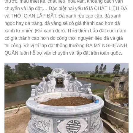
thước, mẫu thiết kế, chất liệu, hoa văn, khoảng cách vận
chuyển và lắp đặt,… Đặc biệt hai yếu tố là CHẤT LIỆU ĐÁ
và THỜI GIAN LẮP ĐẶT. Đá xanh rêu cao cấp, đá xanh
ngọc hay đá trắng, đá vàng sẽ có giá thành cao hơn đá
xanh tự nhiên (Đá xanh đen). Thời điểm Lắp đặt cuối năm
có giá thành cao hơn do công thợ, nguyên liệu đá và giá
thi công. Về vị trí lắp đặt thông thường ĐÁ MỸ NGHỆ ANH
QUÂN luôn hỗ trợ vận chuyển và lắp đặt trên toàn quốc.