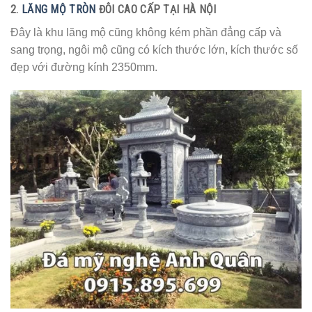
2.
LĂNG MỘ TRÒN
ĐÔI CAO CẤP TẠI HÀ NỘI
Đây là khu lăng mộ cũng không kém phần đẳng cấp và
sang trọng, ngôi mộ cũng có kích thước lớn, kích thước số
đẹp với đường kính 2350mm.