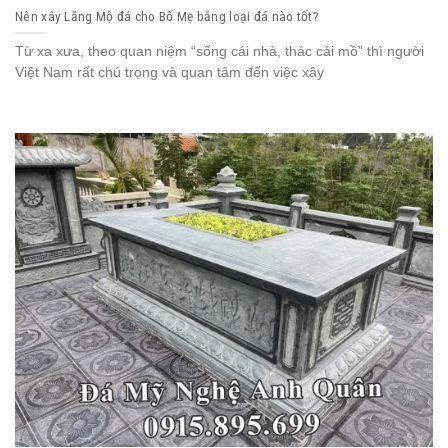
Nên xây Lăng Mộ đá cho Bố Mẹ bằng loại đá nào tốt?
Từ xa xưa, theo quan niệm “sống cái nhà, thác cái mồ” thì người
Việt Nam rất chú trọng và quan tâm đến việc xây