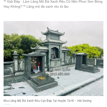
** Giải Đáp : Làm Lăng Mộ Đá Xanh Rêu Có Nên Phun Sơn Bóng
Hay Không? ** Lăng mộ đá xanh rêu từ lâu
Khu Lăng Mộ Đá Xanh Rêu Cực Đẹp Tại Huyện Tứ Kì – Hải Dương