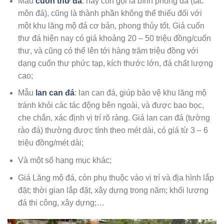
Mẫu
cuốn thư đá
: hay còn gọi là bình phong đá (tắc
môn đá), cũng là thành phần không thể thiếu đối với
một khu lăng mộ đá cơ bản, phong thủy tốt. Giá cuốn
thư đá hiện nay có giá khoảng 20 – 50 triệu đồng/cuốn
thư, và cũng có thể lên tới hàng trăm triệu đồng với
dạng cuốn thư phức tạp, kích thước lớn, đá chất lượng
cao;
Mẫu
lan can đá
: lan can đá, giúp bảo vệ khu lăng mộ
tránh khỏi các tác động bên ngoài, và được bao bọc,
che chắn, xác định vị trí rõ ràng. Giá lan can đá (tường
rào đá) thường được tính theo mét dài, có giá từ 3 – 6
triệu đồng/mét dài;
Và một số hạng mục khác;
Giá Lăng mộ đá, còn phụ thuộc vào vị trí và địa hình lắp
đặt; thời gian lắp đặt, xây dựng trong năm; khối lượng
đá thi công, xây dựng;…