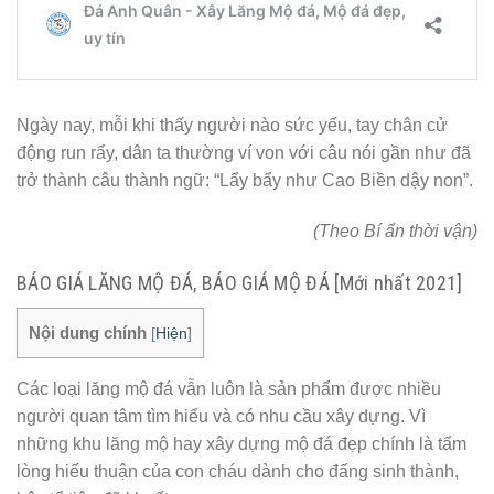
Ngày nay, mỗi khi thấy người nào sức yếu, tay chân cử
động run rẩy, dân ta thường ví von với câu nói gần như đã
trở thành câu thành ngữ: “Lẩy bẩy như Cao Biền dậy non”.
(Theo Bí ẩn thời vận)
BÁO GIÁ LĂNG MỘ ĐÁ, BÁO GIÁ MỘ ĐÁ [Mới nhất 2021]
Nội dung chính
[
Hiện
]
Các loại lăng mộ đá vẫn luôn là sản phẩm được nhiều
người quan tâm tìm hiểu và có nhu cầu xây dựng. Vì
những khu lăng mộ hay xây dựng mộ đá đẹp chính là tấm
lòng hiếu thuận của con cháu dành cho đấng sinh thành,