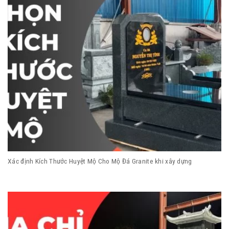
Xác định Kích Thước Huyệt Mộ Cho Mộ Đá Granite khi xây dựng