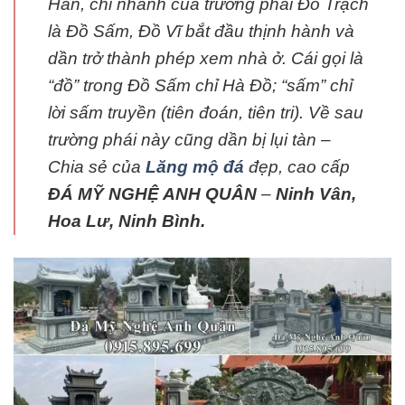
Hán, chi nhánh của trường phái Đồ Trạch
là Đồ Sấm, Đồ Vĩ bắt đầu thịnh hành và
dần trở thành phép xem nhà ở. Cái gọi là
“đồ” trong Đồ Sấm chỉ Hà Đồ; “sấm” chỉ
lời sấm truyền (tiên đoán, tiên tri). Về sau
trường phái này cũng dần bị lụi tàn –
Chia sẻ của
Lăng mộ đá
đẹp, cao cấp
ĐÁ MỸ NGHỆ ANH QUÂN
–
Ninh Vân,
Hoa Lư, Ninh Bình.