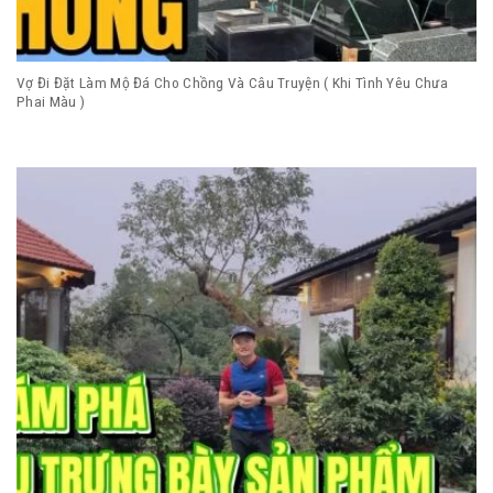
Vợ Đi Đặt Làm Mộ Đá Cho Chồng Và Câu Truyện ( Khi Tình Yêu Chưa
Phai Màu )