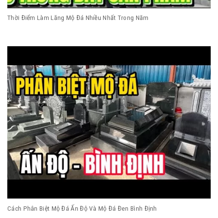
Thời Điểm Làm Lăng Mộ Đá Nhiều Nhất Trong Năm
Cách Phân Biệt Mộ Đá Ấn Độ Và Mộ Đá Đen Bình Định