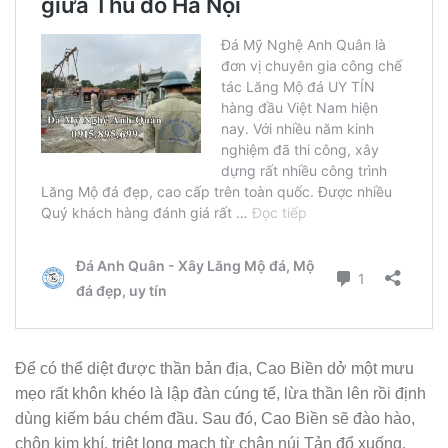
Để có thể diệt được thần bản địa, Cao Biền dở một mưu
mẹo rất khôn khéo là lập đàn cúng tế, lừa thần lên rồi định
dùng kiếm báu chém đầu. Sau đó, Cao Biền sẽ đào hào,
chôn kim khí, triệt long mạch từ chân núi Tản đổ xuống.