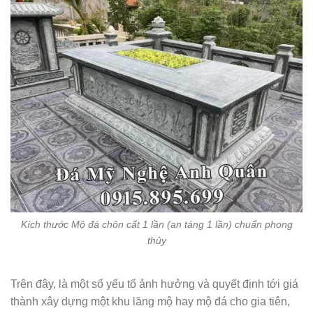
Kích thước Mộ đá chôn cất 1 lần (an táng 1 lần) chuẩn phong
thủy
Trên đây, là một số yếu tố ảnh hưởng và quyết định tới giá
thành xây dựng một khu lăng mộ hay mộ đá cho gia tiên,