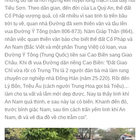
nhưng đó lại là nơi ngưng kết huyệt long mạch của dãy núi
Tiêu Sơn. Theo dân gian, đến đời của La Quý An, thế đất
Cổ Pháp vượng quá, có rất nhiều vì sao tinh tú trên bầu
trời tụ về, quan nhà Đường đã xem thiên văn và tâu lên
vua Đường Ý Tông (năm 806-873). Năm Giáp Thân (864),
nhân việc quan thiên văn báo cho biết thế đất Cổ Pháp và
An Nam (Bắc Việt và một phần Trung Việt) có loạn, vua
Đường Ý Tông (Trung Quốc) liền sai Cao Biền sang Giao
Châu. Khi đi vua Đường dặn riêng Cao Biền: “Đất Giao
Chỉ vừa rồi có Trưng Thị là 2 người đàn bà mà làm rung
chuyển cơ nghiệp nhà Đông Hán (năm 25-220). Rồi đến
Lý Bôn, Triệu Ấu (cách người Trung Hoa gọi bà Triệu)…
làm cho ta vất vả lắm mới dẹp được. Nay ta thấy linh khí
An Nam quá thịnh, e sau này lại có biến. Khanh đến đó,
trước bình giặc Nam, sau tìm cách trấn yểm linh khí An
Nam, đi và vẽ địa đồ về cho trẫm coi”.