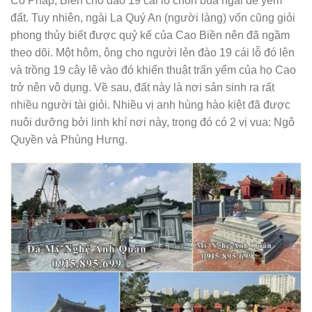
Cổ Pháp, Biền cho đào 19 cái lỗ chôn bùa ngải để yểm
đất. Tuy nhiên, ngài La Quý An (người làng) vốn cũng giỏi
phong thủy biết được quỷ kế của Cao Biền nên đã ngầm
theo dõi. Một hôm, ông cho người lẻn đào 19 cái lỗ đó lên
và trồng 19 cây lê vào đó khiến thuật trấn yểm của họ Cao
trở nên vô dụng. Về sau, đất này là nơi sản sinh ra rất
nhiều người tài giỏi. Nhiều vị anh hùng hào kiệt đã được
nuôi dưỡng bởi linh khí nơi này, trong đó có 2 vị vua: Ngô
Quyền và Phùng Hưng.