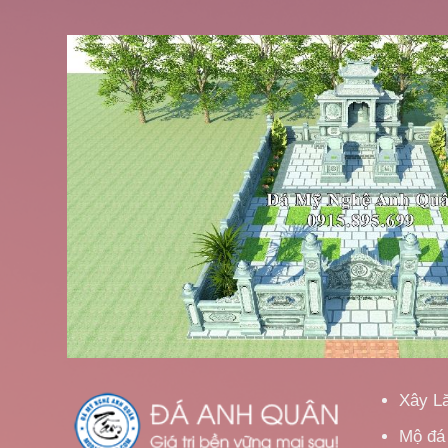
Xây L
Mộ đá