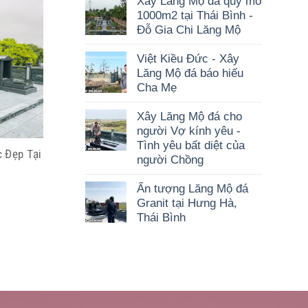
Xây Lăng Mộ đá quy mô
1000m2 tại Thái Bình -
Đỗ Gia Chi Lăng Mộ
Việt Kiều Đức - Xây
Lăng Mộ đá báo hiếu
Cha Mẹ
Xây Lăng Mộ đá cho
người Vợ kính yêu -
Tình yêu bất diệt của
 Đẹp Tại
người Chồng
Ấn tượng Lăng Mộ đá
Granit tại Hưng Hà,
Thái Bình