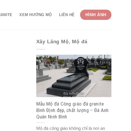
HÌNH ẢNH
RANITE
XEM HƯỚNG MỘ
LIÊN HỆ
Xây Lăng Mộ, Mộ đá
Mẫu Mộ đá Công giáo đá granite
Bình Định đẹp, chất lượng – Đá Anh
Quân Ninh Bình
Mộ đá công giáo không chỉ là nơi an