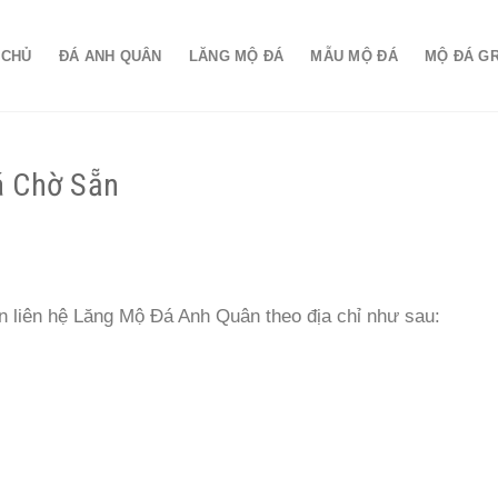
 CHỦ
ĐÁ ANH QUÂN
LĂNG MỘ ĐÁ
MẪU MỘ ĐÁ
MỘ ĐÁ G
á Chờ Sẵn
 liên hệ Lăng Mộ Đá Anh Quân theo địa chỉ như sau: